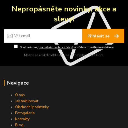
Nepropásněte novinky, akce a
slevy!
Přihlásit se
Souhlasím se
zpracováním osobních údajů
za účelem rozesílky newsletteru.
Můžete se kdykoli odhlásit. Zasíláme jednou za 14 dní.
Navigace
O nás
Jak nakupovat
Obchodní podmínky
Fotogalerie
Kontakty
Blog