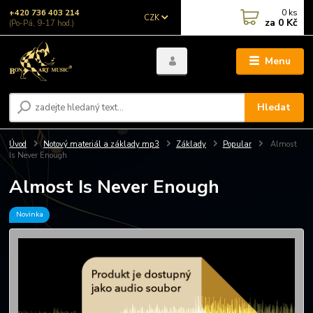
0
ks
+420 736 403 214
CZK
za
0 Kč
(Po-Pá, 9-17 hod.)
Menu
Hledat
Úvod
Notový materiál a základy mp3
Základy
Popular
Almost
Is Never Enough
Almost Is Never Enough
Novinka