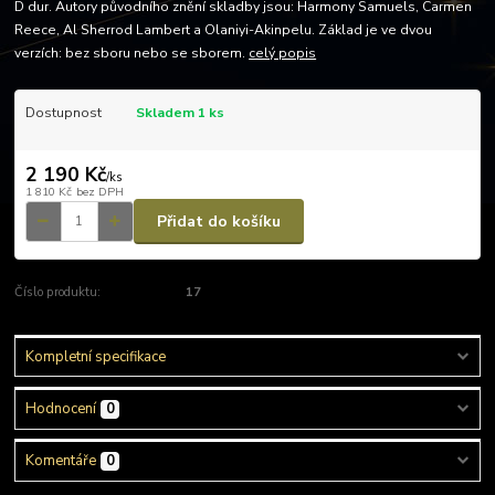
D dur. Autory původního znění skladby jsou: Harmony Samuels, Carmen
Reece, Al Sherrod Lambert a Olaniyi-Akinpelu. Základ je ve dvou
verzích: bez sboru nebo se sborem.
celý popis
Dostupnost
Skladem 1 ks
2 190 Kč
/
ks
1 810 Kč
bez DPH
Přidat do košíku
Číslo produktu:
17
Kompletní specifikace
Hodnocení
0
Komentáře
0