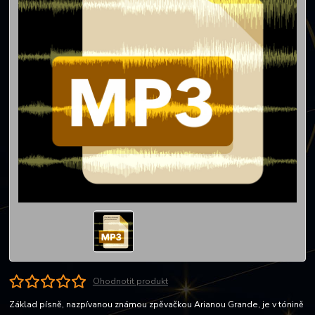
Ohodnotit produkt
Základ písně, nazpívanou známou zpěvačkou Arianou Grande, je v tónině