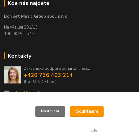
Kde nás najdete
Bon Art Music Group spol. s r. o.
Na výsluní 201/13
100 00 Praha 10
Kontakty
Zákaznická podpora bonartonline.cz
+420 736 403 214
(Po-Pá, 9-17 hod.)
eshop@bonart.cz
Souhlasím
Nastavení
© 2021, Bon Art Music Group spol. s r. o.
Souhlas můžete odmítnout
zde
.
Vytvořeno na
Eshop-rychle.cz