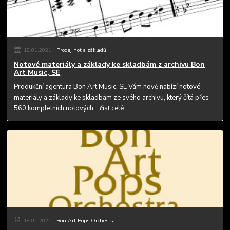
18
.
01
.
2021
Prodej not a základů
Notové materiály a základy ke skladbám z archivu Bon
Art Music, SE
Produkční agentura Bon Art Music, SE Vám nově nabízí notové
materiály a základy ke skladbám ze svého archivu, který čítá přes
560 kompletních notových...
číst celé
18
.
01
.
2021
Bon Art Pops Orchestra