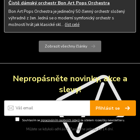
Čistě dámský orchestr Bon Art Pops Orchestra
Bon Art Pops Orchestra je jedinečný 50 členný orchestr složený
výhradně z žen. Jedná se o moderní symfonický orchestr s
možností hrát jak klasické skl...
číst celé
Zobrazit všechny články
Nepropásněte novinky, akce a
slevy!
Přihlásit se
Souhlasím se
zpracováním osobních údajů
za účelem rozesílky newsletteru.
Můžete se kdykoli odhlásit. Zasíláme jednou za 14 dní.