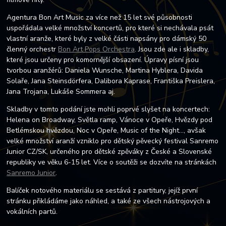
Agentura Bon Art Music za více než 15 let své působnosti
uspořádala velké množství koncertů, pro které si nechávala psát
vlastní aranže, které byly z velké části napsány pro dámský 50
členný orchestr
Bon Art Pops Orchestra
. Jsou zde ale i skladby,
které jsou určeny pro komornější obsazení. Úpravy písní jsou
tvorbou aranžérů: Daniela Wunsche, Martina Hyblera, Davida
Solaře, Jana Steinsdörfera, Dalibora Kaprase, Františka Preislera,
Jana Trojana, Lukáše Sommera aj.
Skladby v tomto podání jste mohli poprvé slyšet na koncertech:
Helena on Broadway, Světla ramp, Vánoce v Opeře, Hvězdy pod
Betlémskou hvězdou, Noc v Opeře, Music of the Night…, avšak
velké množství aranží vzniklo pro dětský pěvecký festival Sanremo
Junior CZ/SK, určeného pro dětské zpěváky z České a Slovenské
republiky ve věku 6-15 let. Více o soutěži se dozvíte na stránkách
Sanremo Junior
.
Balíček notového materiálu se sestává z partitury, jejíž první
stránku přikládáme jako náhled, a také ze všech nástrojových a
vokálních partů.