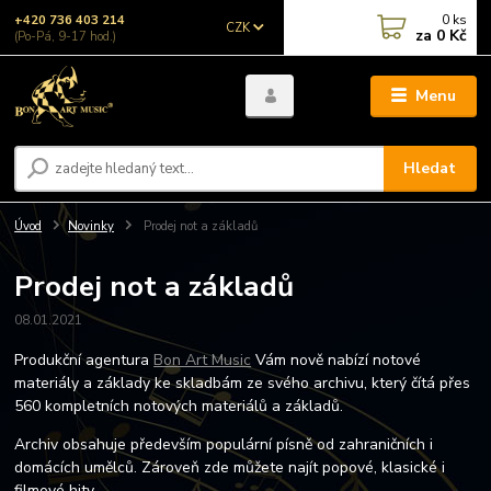
0
ks
+420 736 403 214
CZK
za
0 Kč
(Po-Pá, 9-17 hod.)
Menu
Hledat
Úvod
Novinky
Prodej not a základů
Prodej not a základů
08.01.2021
Produkční agentura
Bon Art Music
Vám nově nabízí notové
materiály a základy ke skladbám ze svého archivu, který čítá přes
560 kompletních notových materiálů a základů.
Archiv obsahuje především populární písně od zahraničních i
domácích umělců. Zároveň zde můžete najít popové, klasické i
filmové hity.