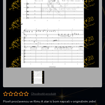
Ohodnotit produkt
Píseň proslavenou ve filmu A star is born napsali v originálním znění: