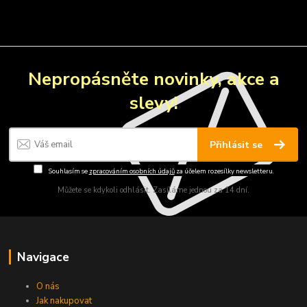
Nepropásněte novinky, akce a
slevy!
Přihlásit se
Souhlasím se
zpracováním osobních údajů
za účelem rozesílky newsletteru.
Můžete se kdykoli odhlásit. Zasíláme jednou za 14 dní.
Navigace
O nás
Jak nakupovat