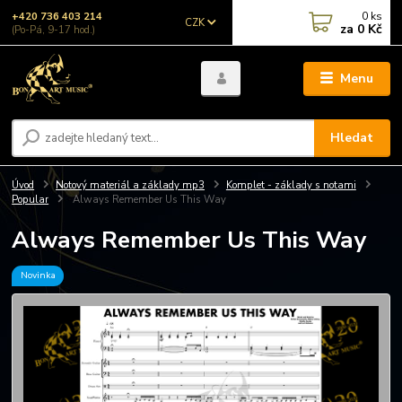
0
ks
+420 736 403 214
CZK
za
0 Kč
(Po-Pá, 9-17 hod.)
Menu
Hledat
Úvod
Notový materiál a základy mp3
Komplet - základy s notami
Popular
Always Remember Us This Way
Always Remember Us This Way
Novinka