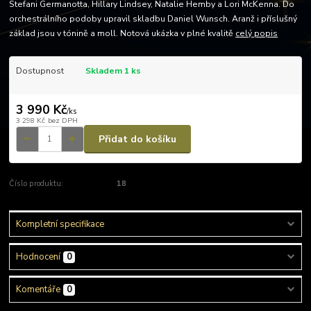
Stefani Germanotta, Hillary Lindsey, Natalie Hemby a Lori McKenna. Do
orchestrálního podoby upravil skladbu Daniel Wunsch. Aranž i příslušný
základ jsou v tónině a moll. Notová ukázka v plné kvalitě
celý popis
Dostupnost
Skladem 1 ks
3 990 Kč
/
ks
3 298 Kč
bez DPH
Přidat do košíku
Číslo produktu:
18
Kompletní specifikace
Hodnocení
0
Komentáře
0