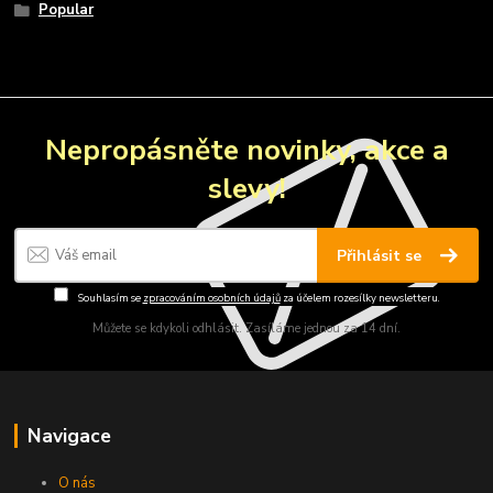
Popular
Nepropásněte novinky, akce a
slevy!
Přihlásit se
Souhlasím se
zpracováním osobních údajů
za účelem rozesílky newsletteru.
Můžete se kdykoli odhlásit. Zasíláme jednou za 14 dní.
Navigace
O nás