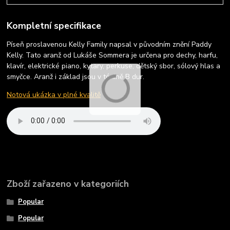
Kompletní specifikace
Píseň proslavenou Kelly Family napsal v původním znění Paddy
Kelly. Tato aranž od Lukáše Sommera je určena pro dechy, harfu,
klavír, elektrické piano, kytary, perkuse, dětský sbor, sólový hlas a
smyčce. Aranž i základ jsou v tónině B dur.
Notová ukázka v plné kvalitě
Zboží zařazeno v kategoriích
Popular
Popular