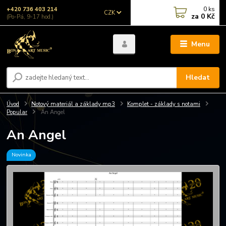
0
ks
+420 736 403 214
CZK
za
0 Kč
(Po-Pá, 9-17 hod.)
Menu
Hledat
Úvod
Notový materiál a základy mp3
Komplet - základy s notami
Popular
An Angel
An Angel
Novinka