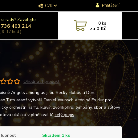
Přihlášení
CZK
 si rady? Zavolejte.
0
ks
 736 403 214
za
0 Kč
, 9-17 hod.)
Ohodnotit produkt
 písně Angels among us jsou Becky Hobbs a Don
n.Tuto aranž vytvořil Daniel Wunsch v tónině Es dur pro
cký orchestr, harfu, klavír, zvonkohru, tympány, sbor a sólový
Notová ukázka v plné kvalitě
celý popis
tupnost
Skladem 1 ks