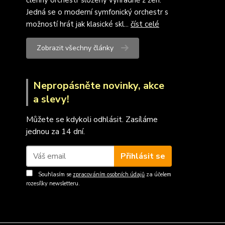
členný orchestr složený výhradně z žen.
Jedná se o moderní symfonický orchestr s
možností hrát jak klasické skl...
číst celé
Zobrazit všechny články
Nepropásněte novinky, akce
a slevy!
Můžete se kdykoli odhlásit. Zasíláme
jednou za 14 dní.
Přihlásit se
Souhlasím se
zpracováním osobních údajů
za účelem
rozesílky newsletteru.