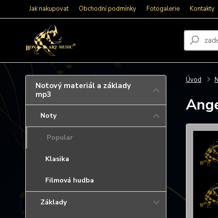
Jak nakupovat
Obchodní podmínky
Fotogalerie
Kontakty
Úvod
N
Notový materiál a základy
mp3
Ange
Noty
Popular
Klasika
Filmová hudba
Základy