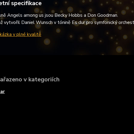
tní specifikace
ísně Angels among us jsou Becky Hobbs a Don Goodman.
ž vytvořil Daniel Wunsch v tónině Es dur pro symfonický orchestr,
ázka v plné kvalitě
zařazeno v kategoriích
ar