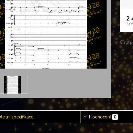
2 
2 0
Číslo p
etní specifikace
Hodnocení
0