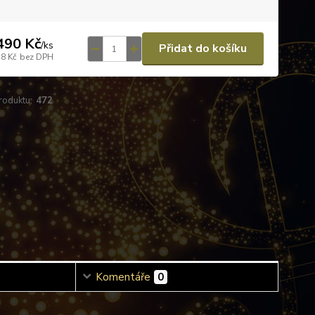
490 Kč
/
ks
Přidat do košíku
58 Kč
bez DPH
roduktu:
472
Komentáře
0