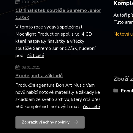
Komple
13.01.2021
CD finalistek soutěže Sanremo Junior
Autoři p
CZ/SK
Tuto aran
V tomto roce vydává společnost
Notová uk
Moonlight Production spol. s.r.o. 4 CD,
které nazpívaly finalistky a vítězky
soutěže Sanremo Junior CZ/SK, hudební
pod...
číst celé
08.01.2021
Prodej not a základů
Zboží 
Produkční agentura Bon Art Music Vám
Popul
nově nabízí notové materiály a základy ke
skladbám ze svého archivu, který čítá přes
560 kompletních notových mat...
číst celé
Zobrazit všechny novinky