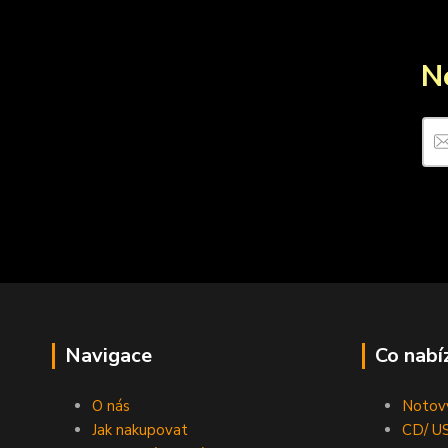
N
Navigace
Co nabí
O nás
Notový
Jak nakupovat
CD/ US