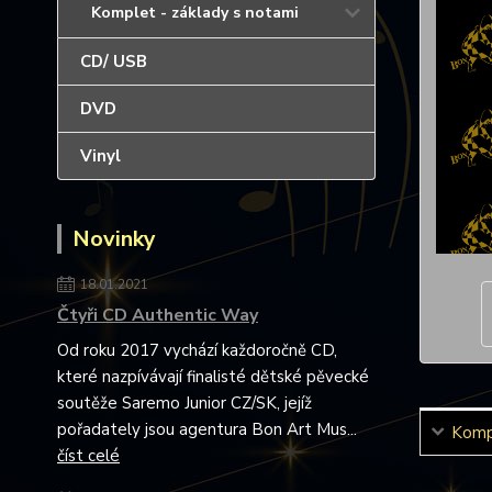
Komplet - základy s notami
CD/ USB
DVD
Vinyl
Novinky
18.01.2021
Čtyři CD Authentic Way
Od roku 2017 vychází každoročně CD,
které nazpívávají finalisté dětské pěvecké
soutěže Saremo Junior CZ/SK, jejíž
pořadately jsou agentura Bon Art Mus...
Kompl
číst celé