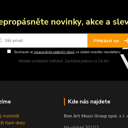
epropásněte novinky, akce a slev
Přihlásit se
Souhlasím se
zpracováním osobních údajů
za účelem rozesílky newsletteru.
Můžete se kdykoli odhlásit. Zasíláme jednou za 14 dní.
zíme
Kde nás najdete
 materiál
Bon Art Music Group spol. s r. 
B flash disky
Na výsluní 201/13