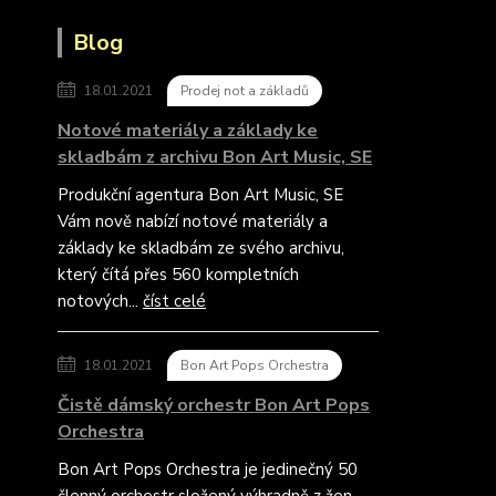
Blog
18.01.2021
Prodej not a základů
Notové materiály a základy ke
skladbám z archivu Bon Art Music, SE
Produkční agentura Bon Art Music, SE
Vám nově nabízí notové materiály a
základy ke skladbám ze svého archivu,
který čítá přes 560 kompletních
notových...
číst celé
18.01.2021
Bon Art Pops Orchestra
Čistě dámský orchestr Bon Art Pops
Orchestra
Bon Art Pops Orchestra je jedinečný 50