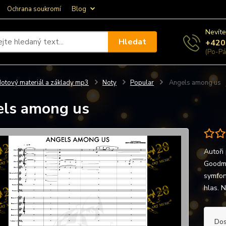
Ochrana soukromí
Blog
Nevíte
Hledat
+420
(Po-Pá
otový materiál a základy mp3
Noty
Popular
Angels among us
ls among us
Autoři
Goodma
symfoni
hlas. 
Dos