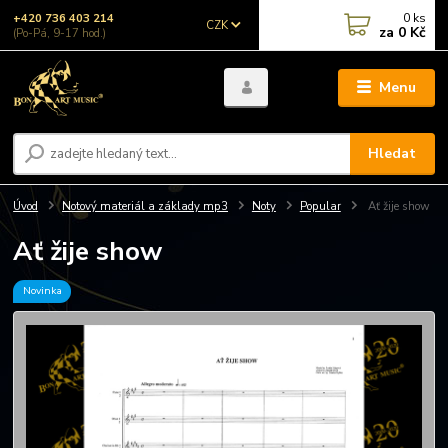
0
ks
+420 736 403 214
CZK
za
0 Kč
(Po-Pá, 9-17 hod.)
Menu
Hledat
Úvod
Notový materiál a základy mp3
Noty
Popular
Ať žije show
Ať žije show
Novinka