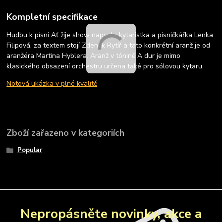
Kompletní specifikace
Hudbu k písni Ať žije show napsala kytaristka a písničkářka Lenka
Filipová, za textem stojí Zdeněk Rytíř a tato konkrétní aranž je od
aranžéra Martina Hyblera. Aranž v tónině A dur je mimo
klasického obsazení orchestru určena také pro sólovou kytaru.
Notová ukázka v plné kvalitě
Zboží zařazeno v kategoriích
Popular
Nepropásněte novinky, akce a