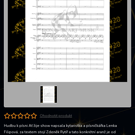
Ohodnotit produkt
Hudbu k písni Ať žije show napsala kytaristka a písničkářka Lenka
Filipová, za textem stojí Zdeněk Rytíř a tato konkrétní aranž je od