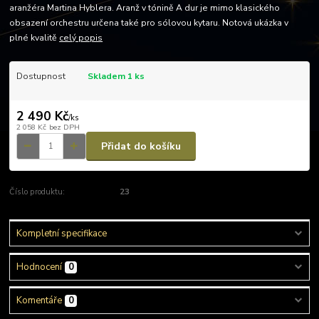
aranžéra Martina Hyblera. Aranž v tónině A dur je mimo klasického
obsazení orchestru určena také pro sólovou kytaru. Notová ukázka v
plné kvalitě
celý popis
Dostupnost
Skladem 1 ks
2 490 Kč
/
ks
2 058 Kč
bez DPH
Přidat do košíku
Číslo produktu:
23
Kompletní specifikace
Hodnocení
0
Komentáře
0