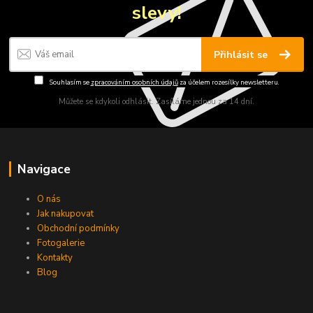
slevy!
Přihlásit se
Souhlasím se
zpracováním osobních údajů
za účelem rozesílky newsletteru.
Můžete se kdykoli odhlásit. Zasíláme jednou za 14 dní.
Navigace
O nás
Jak nakupovat
Obchodní podmínky
Fotogalerie
Kontakty
Blog