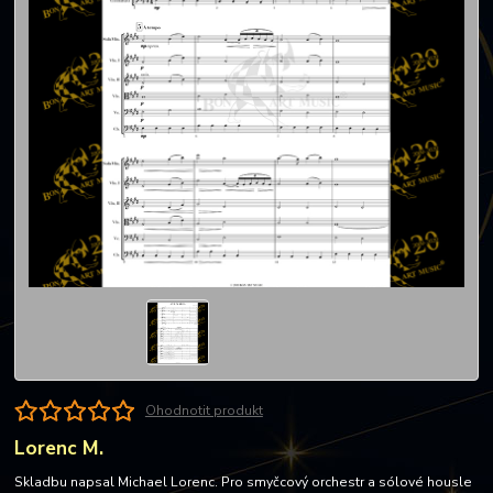
Ohodnotit produkt
Lorenc M.
Skladbu napsal Michael Lorenc. Pro smyčcový orchestr a sólové housle