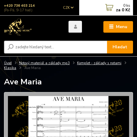
0
ks
+420 736 403 214
CZK
za
0 Kč
(Po-Pá, 9-17 hod.)
Menu
Hledat
Úvod
Notový materiál a základy mp3
Komplet - základy s notami
Klasika
Ave Maria
Ave Maria