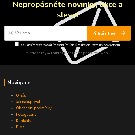
Nepropásněte novinky, akce a
slevy!
Přihlásit se
Souhlasím se
zpracováním osobních údajů
za účelem rozesílky newsletteru.
Můžete se kdykoli odhlásit. Zasíláme jednou za 14 dní.
Navigace
O nás
Jak nakupovat
Obchodní podmínky
Fotogalerie
Kontakty
Blog