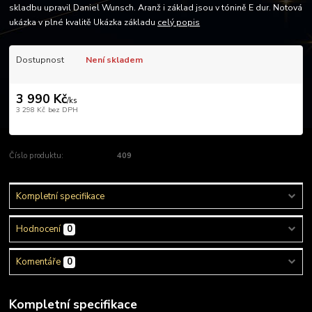
skladbu upravil Daniel Wunsch. Aranž i základ jsou v tónině E dur. Notová
ukázka v plné kvalitě Ukázka základu
celý popis
Dostupnost
Není skladem
3 990 Kč
/
ks
3 298 Kč
bez DPH
Momentálně není k dispozici
Číslo produktu:
409
Kompletní specifikace
Hodnocení
0
Komentáře
0
Kompletní specifikace