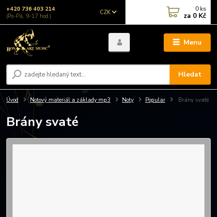
0
ks
+420 736 403 214
CZK
za
0 Kč
(Po-Pá, 9-17 hod.)
Menu
Hledat
Úvod
Notový materiál a základy mp3
Noty
Popular
Brány svaté
Brány svaté