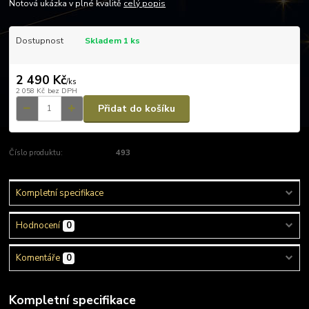
Notová ukázka v plné kvalitě
celý popis
Dostupnost
Skladem 1 ks
2 490 Kč
/
ks
2 058 Kč
bez DPH
Přidat do košíku
Číslo produktu:
493
Kompletní specifikace
Hodnocení
0
Komentáře
0
Kompletní specifikace