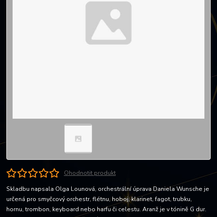
Ohodnotit produkt
Skladbu napsala Olga Lounová, orchestrální úprava Daniela Wunsche je
určená pro smyčcový orchestr, flétnu, hoboj, klarinet, fagot, trubku,
hornu, trombon, keyboard nebo harfu či celestu. Aranž je v tónině G dur.