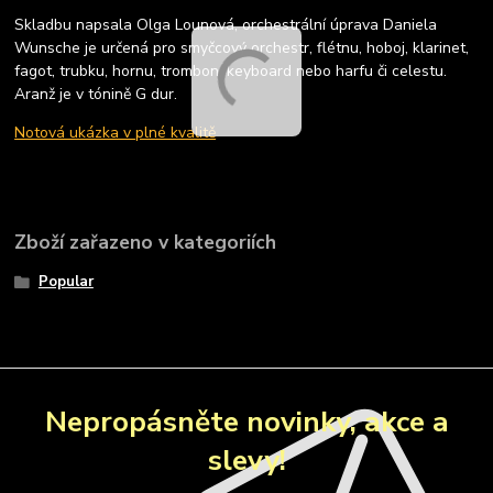
Skladbu napsala Olga Lounová, orchestrální úprava Daniela
Wunsche je určená pro smyčcový orchestr, flétnu, hoboj, klarinet,
fagot, trubku, hornu, trombon, keyboard nebo harfu či celestu.
Aranž je v tónině G dur.
Notová ukázka v plné kvalitě
Zboží zařazeno v kategoriích
Popular
Nepropásněte novinky, akce a
slevy!