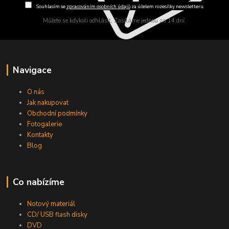
Souhlasím se
zpracováním osobních údajů
za účelem rozesílky newsletteru.
Můžete se kdykoli odhlásit. Zasíláme jednou za 14 dní.
Navigace
O nás
Jak nakupovat
Obchodní podmínky
Fotogalerie
Kontakty
Blog
Co nabízíme
Notový materiál
CD/ USB flash disky
DVD