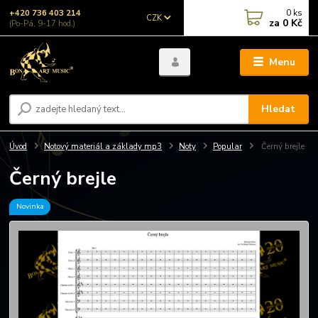
0
ks
+420 736 403 214
CZK
za
0 Kč
(Po-Pá, 9-17 hod.)
Menu
Hledat
Úvod
Notový materiál a základy mp3
Noty
Popular
Černý brejle
Černý brejle
Novinka