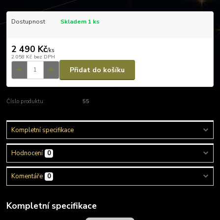
Dostupnost
Skladem 1 ks
2 490 Kč
/
ks
2 058 Kč
bez DPH
Přidat do košíku
Číslo produktu:
55
Kompletní specifikace
Hodnocení
0
Komentáře
0
Kompletní specifikace