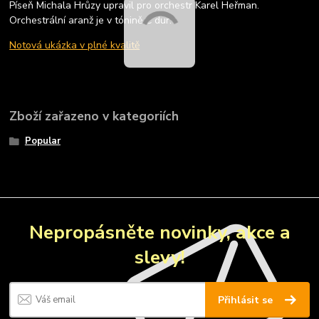
Píseň Michala Hrůzy upravil pro orchestr Karel Heřman.
Orchestrální aranž je v tónině C dur.
Notová ukázka v plné kvalitě
Zboží zařazeno v kategoriích
Popular
Nepropásněte novinky, akce a
slevy!
Přihlásit se