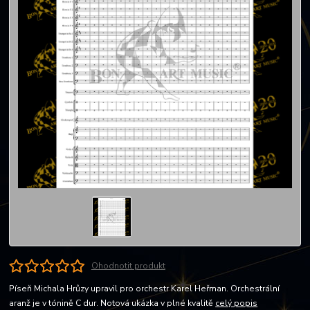
Ohodnotit produkt
Píseň Michala Hrůzy upravil pro orchestr Karel Heřman. Orchestrální
aranž je v tónině C dur. Notová ukázka v plné kvalitě
celý popis