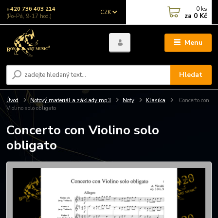
0
ks
+420 736 403 214
CZK
za
0 Kč
(Po-Pá, 9-17 hod.)
Menu
Hledat
Úvod
Notový materiál a základy mp3
Noty
Klasika
Concerto con
Violino solo obligato
Concerto con Violino solo
obligato