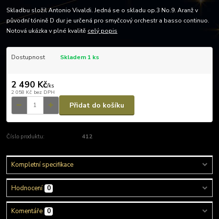
Skladbu složil Antonio Vivaldi. Jedná se o skladu op.3 No.9. Aranž v
původní tónině D dur je určená pro smyčcový orchestr a basso continuo.
Notová ukázka v plné kvalitě
celý popis
Dostupnost
Skladem 1 ks
2 490 Kč
/
ks
2 058 Kč
bez DPH
Přidat do košíku
Číslo produktu:
412
Kompletní specifikace
Hodnocení
0
Komentáře
0