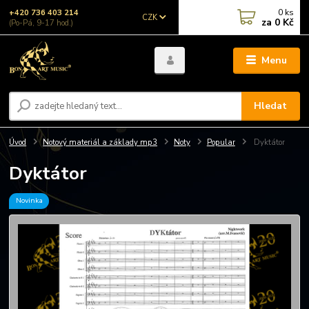
0
ks
+420 736 403 214
CZK
za
0 Kč
(Po-Pá, 9-17 hod.)
Menu
Hledat
Úvod
Notový materiál a základy mp3
Noty
Popular
Dyktátor
Dyktátor
Novinka