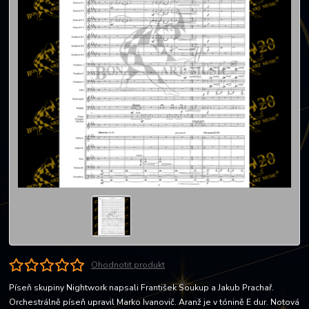
Ohodnotit produkt
Píseň skupiny Nightwork napsali František Soukup a Jakub Prachař.
Orchestrálně píseň upravil Marko Ivanovič. Aranž je v tónině E dur. Notová