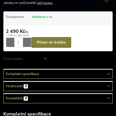
ukázka ve vyšší kvalitě
celý popis
Dostupnost
Skladem 1 ks
2 490 Kč
/
ks
2 058 Kč
bez DPH
Přidat do košíku
Číslo produktu:
70
Kompletní specifikace
Hodnocení
0
Komentáře
0
Kompletní specifikace