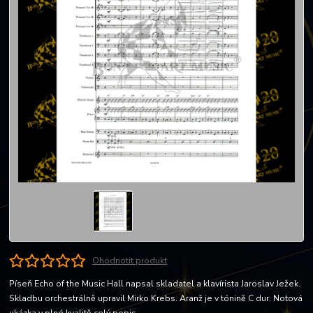
Ohodnotit produkt
Píseň Echo of the Music Hall napsal skladatel a klavírista Jaroslav Ježek.
Skladbu orchestrálně upravil Mirko Krebs. Aranž je v tónině C dur. Notová