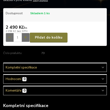
ukázka v plné kvalitě
celý popis
Dostupnost
Skladem 1 ks
2 490 Kč
/
ks
2 058 Kč
bez DPH
Přidat do košíku
Číslo produktu:
73
Kompletní specifikace
Hodnocení
0
Komentáře
0
Kompletní specifikace