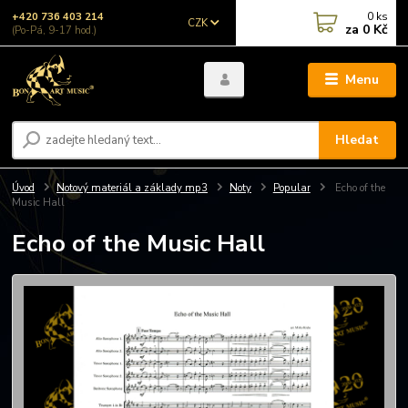
0
ks
+420 736 403 214
CZK
za
0 Kč
(Po-Pá, 9-17 hod.)
Menu
Hledat
Úvod
Notový materiál a základy mp3
Noty
Popular
Echo of the
Music Hall
Echo of the Music Hall