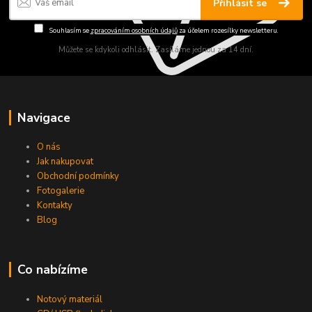
Přihlásit se
Souhlasím se
zpracováním osobních údajů
za účelem rozesílky newsletteru.
Můžete se kdykoli odhlásit. Zasíláme jednou za 14 dní.
Navigace
O nás
Jak nakupovat
Obchodní podmínky
Fotogalerie
Kontakty
Blog
Co nabízíme
Notový materiál