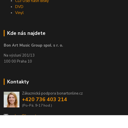
CD/ USB flash disky
DVD
Vinyl
Kde nás najdete
Bon Art Music Group spol. s r. o.
Na výsluní 201/13
100 00 Praha 10
Kontakty
Zákaznická podpora bonartonline.cz
+420 736 403 214
(Po-Pá, 9-17 hod.)
eshop@bonart.cz