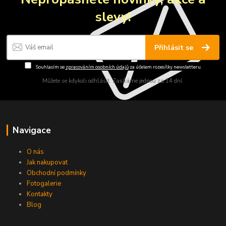
slevy!
Přihlásit se
Souhlasím se
zpracováním osobních údajů
za účelem rozesílky newsletteru.
Můžete se kdykoli odhlásit. Zasíláme jednou za 14 dní.
Navigace
O nás
Jak nakupovat
Obchodní podmínky
Fotogalerie
Kontakty
Blog