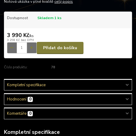
Notová ukázka v plné kvalitě
celý popis
Dostupnost
Skladem 1 ks
3 990 Kč
/
ks
3 298 Kč
bez DPH
Přidat do košíku
Číslo produktu:
78
Kompletní specifikace
Hodnocení
0
Komentáře
0
Kompletní specifikace