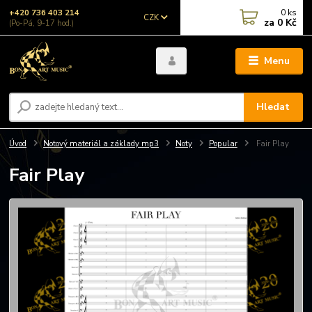
0
ks
+420 736 403 214
CZK
za
0 Kč
(Po-Pá, 9-17 hod.)
Menu
Hledat
Úvod
Notový materiál a základy mp3
Noty
Popular
Fair Play
Fair Play