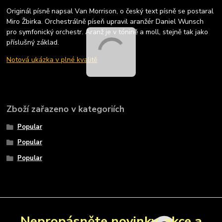
Originál písně napsal Van Morrison, o český text písně se postaral
Miro Žbirka. Orchestrálně píseň upravil aranžér Daniel Wunsch
pro symfonický orchestr. Aranž je v tónině a moll, stejně tak jako
příslušný základ.
Notová ukázka v plné kvalitě
Zboží zařazeno v kategoriích
Popular
Popular
Popular
Nepropásněte novinky, akce a