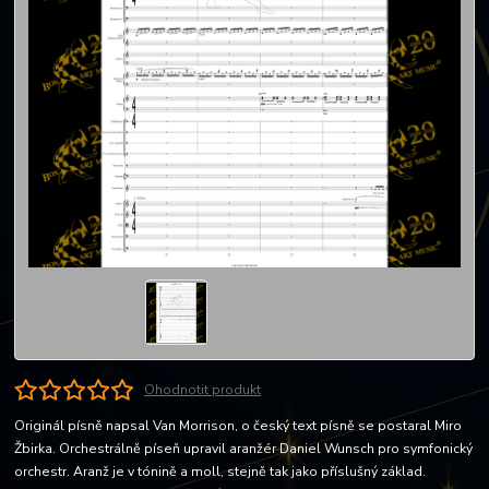
Ohodnotit produkt
Originál písně napsal Van Morrison, o český text písně se postaral Miro
Žbirka. Orchestrálně píseň upravil aranžér Daniel Wunsch pro symfonický
orchestr. Aranž je v tónině a moll, stejně tak jako příslušný základ.