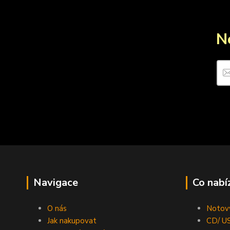
N
Navigace
Co nabí
O nás
Notový
Jak nakupovat
CD/ US