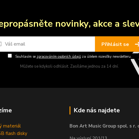
epropásněte novinky, akce a slev
Přihlásit se
Souhlasím se
zpracováním osobních údajů
za účelem rozesílky newsletteru.
Můžete se kdykoli odhlásit. Zasíláme jednou za 14 dní.
zíme
Kde nás najdete
 materiál
Bon Art Music Group spol. s r. 
B flash disky
Na výsluní 201/13