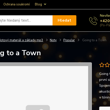
Ochrana soukromí
Blog
Nevíte
Hledat
+420
(Po-Pá
otový materiál a základy mp3
Noty
Popular
Going to a Town
g to a Town
Going 
první 
Spojen
akusti
v tónin