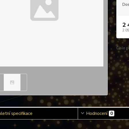
Dos
2 
2 0
Číslo p
etní specifikace
Hodnocení
0