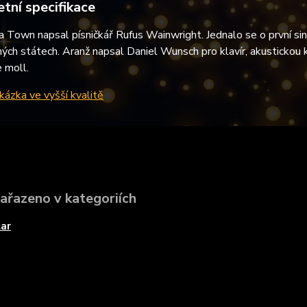
tní specifikace
a Town napsal písničkář Rufus Wainwright. Jednalo se o první si
ých státech. Aranž napsal Daniel Wunsch pro klavír, akustickou k
e moll.
ázka ve vyšší kvalitě
zařazeno v kategoriích
ar