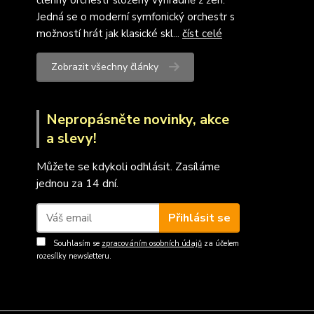
členný orchestr složený výhradně z žen.
Jedná se o moderní symfonický orchestr s
možností hrát jak klasické skl...
číst celé
Zobrazit všechny články
Nepropásněte novinky, akce
a slevy!
Můžete se kdykoli odhlásit. Zasíláme
jednou za 14 dní.
Přihlásit se
Souhlasím se
zpracováním osobních údajů
za účelem
rozesílky newsletteru.