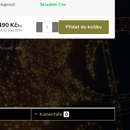
tupnost
Skladem 1 ks
490 Kč
/
ks
Přidat do košíku
58 Kč
bez DPH
roduktu:
481
Komentáře
0