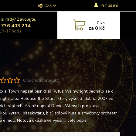
Přihlášení
CZK
 si rady? Zavolejte.
0
ks
 736 403 214
za
0 Kč
, 9-17 hod.)
Ohodnotit produkt
to a Town napsal písničkář Rufus Wainwright. Jednalo se o
singl z alba Release the Stars, který vyšel 3. dubna 2007 ve
ých státech. Aranž napsal Daniel Wunsch pro klavír,
ckou kytaru, basskytaru, bicí, sólový hlas a smyčcový orchestr
ě e moll. Notová ukázka ve vyšší ...
celý popis