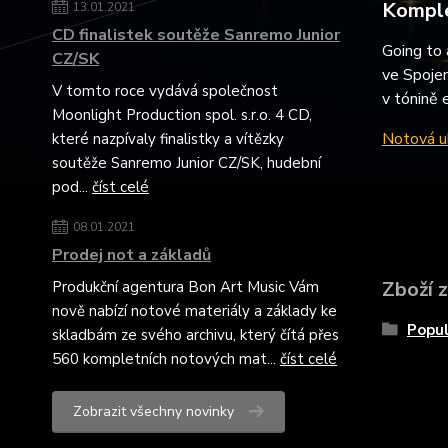
Komple
13.01.2021
CD finalistek soutěže Sanremo Junior
Going to 
CZ/SK
ve Spojen
V tomto roce vydává společnost
v tónině 
Moonlight Production spol. s.r.o. 4 CD,
Notová uk
které nazpívaly finalistky a vítězky
soutěže Sanremo Junior CZ/SK, hudební
pod...
číst celé
08.01.2021
Prodej not a základů
Zboží 
Produkční agentura Bon Art Music Vám
nově nabízí notové materiály a základy ke
Popul
skladbám ze svého archivu, který čítá přes
560 kompletních notových mat...
číst celé
Zobrazit všechny novinky