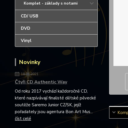
Komplet - základy s notami
CD/ USB
DVD
Vinyl
Novinky
18.01.2021
Čtyři CD Authentic Way
Od roku 2017 vychází každoročně CD,
které nazpívávají finalisté dětské pěvecké
soutěže Saremo Junior CZ/SK, jejíž
pořadately jsou agentura Bon Art Mus...
Kompl
číst celé