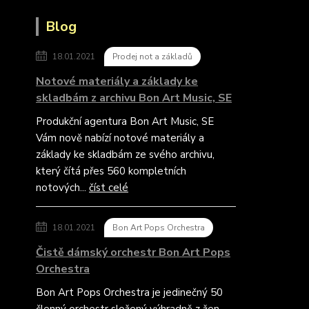
Blog
18.01.2021
Prodej not a základů
Notové materiály a základy ke
skladbám z archivu Bon Art Music, SE
Produkční agentura Bon Art Music, SE
Vám nově nabízí notové materiály a
základy ke skladbám ze svého archivu,
který čítá přes 560 kompletních
notových...
číst celé
18.01.2021
Bon Art Pops Orchestra
Čistě dámský orchestr Bon Art Pops
Orchestra
Bon Art Pops Orchestra je jedinečný 50