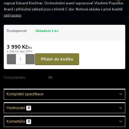
napsal Eduard Krečmar. Orchestrální aranž vypracoval Vladimír Popelka.
Aranž i příslušný základ jsou v tónině C dur. Notová ukázka v plné kvalitě
celý popis
Dostupnost
Skladem 1 ks
3 990 Kč
/
ks
3 298 Kč
bez DPH
Přidat do košíku
Číslo produktu:
90
Kompletní specifikace
Hodnocení
0
Komentáře
0