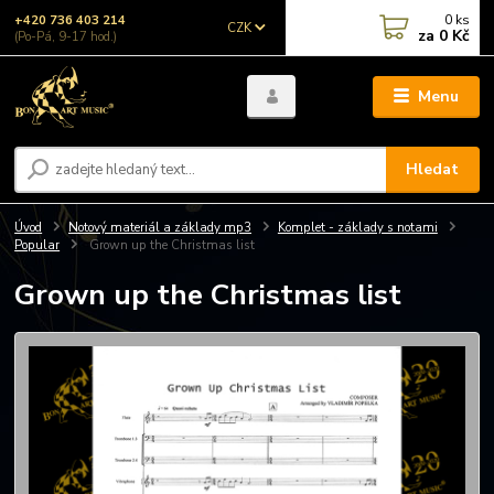
0
ks
+420 736 403 214
CZK
za
0 Kč
(Po-Pá, 9-17 hod.)
Menu
Hledat
Úvod
Notový materiál a základy mp3
Komplet - základy s notami
Popular
Grown up the Christmas list
Grown up the Christmas list