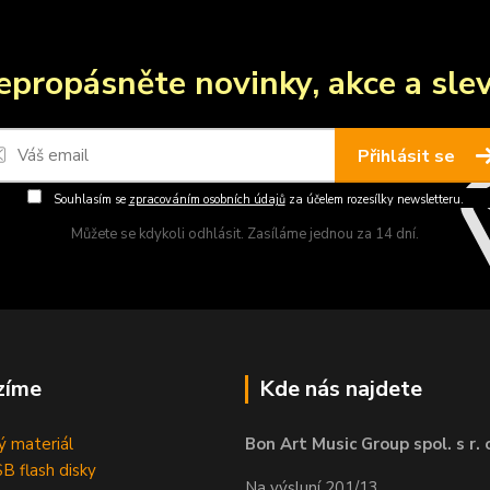
epropásněte novinky, akce a slev
Přihlásit se
Souhlasím se
zpracováním osobních údajů
za účelem rozesílky newsletteru.
Můžete se kdykoli odhlásit. Zasíláme jednou za 14 dní.
zíme
Kde nás najdete
 materiál
Bon Art Music Group spol. s r. 
B flash disky
Na výsluní 201/13