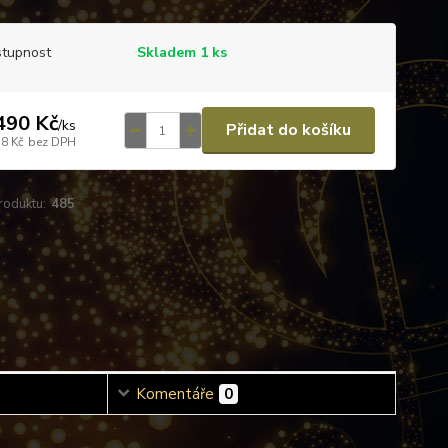
tupnost
Skladem 1 ks
490 Kč
/
ks
Přidat do košíku
58 Kč
bez DPH
roduktu:
485
Komentáře
0