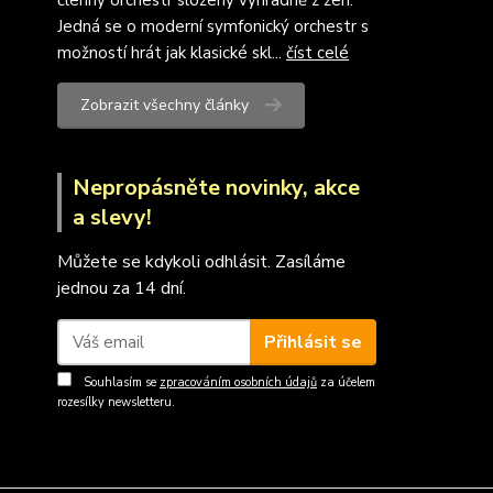
členný orchestr složený výhradně z žen.
Jedná se o moderní symfonický orchestr s
možností hrát jak klasické skl...
číst celé
Zobrazit všechny články
Nepropásněte novinky, akce
a slevy!
Můžete se kdykoli odhlásit. Zasíláme
jednou za 14 dní.
Přihlásit se
Souhlasím se
zpracováním osobních údajů
za účelem
rozesílky newsletteru.