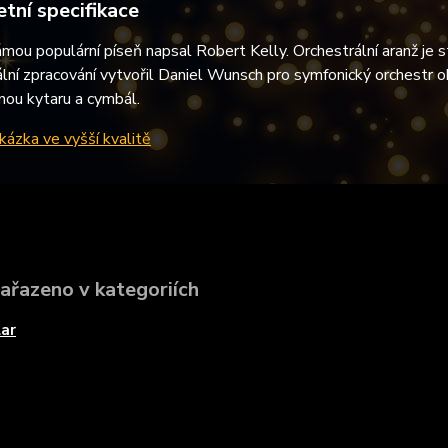
tní specifikace
mou populární píseň napsal Robert Kelly. Orchestrální aranž je st
lní zpracování vytvořil Daniel Wunsch pro symfonický orchestr o
nou kytaru a cymbál.
ázka ve vyšší kvalitě
zařazeno v kategoriích
ar