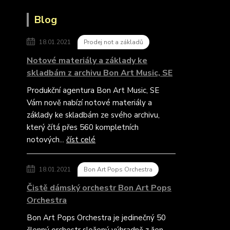
Blog
18.01.2021
Prodej not a základů
Notové materiály a základy ke
skladbám z archivu Bon Art Music, SE
Produkční agentura Bon Art Music, SE
Vám nově nabízí notové materiály a
základy ke skladbám ze svého archivu,
který čítá přes 560 kompletních
notových...
číst celé
18.01.2021
Bon Art Pops Orchestra
Čistě dámský orchestr Bon Art Pops
Orchestra
Bon Art Pops Orchestra je jedinečný 50