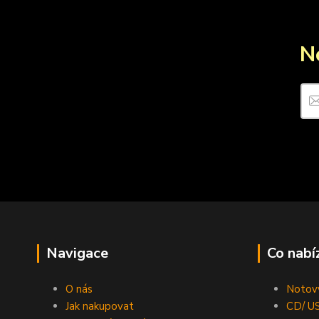
N
Navigace
Co nabí
O nás
Notový
Jak nakupovat
CD/ US