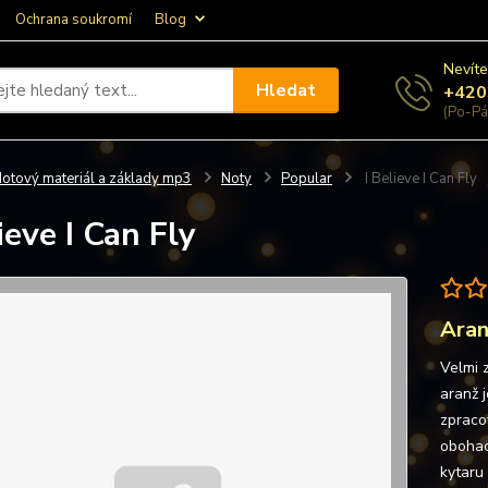
Ochrana soukromí
Blog
Nevíte
Hledat
+420
(Po-Pá
otový materiál a základy mp3
Noty
Popular
I Believe I Can Fly
ieve I Can Fly
Aran
Velmi 
aranž j
zpraco
obohac
kytaru