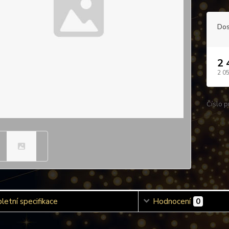
Dos
2 
2 0
Číslo p
etní specifikace
Hodnocení
0