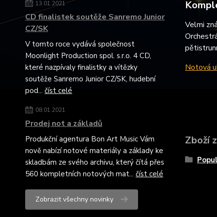
Komple
13.01.2021
CD finalistek soutěže Sanremo Junior
Velmi zná
CZ/SK
Orchestrá
V tomto roce vydává společnost
pětistrun
Moonlight Production spol. s.r.o. 4 CD,
Notová uk
které nazpívaly finalistky a vítězky
soutěže Sanremo Junior CZ/SK, hudební
pod...
číst celé
08.01.2021
Prodej not a základů
Zboží 
Produkční agentura Bon Art Music Vám
nově nabízí notové materiály a základy ke
Popul
skladbám ze svého archivu, který čítá přes
560 kompletních notových mat...
číst celé
Zobrazit všechny novinky