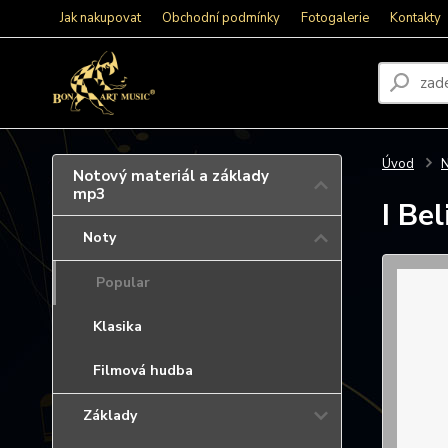
Jak nakupovat
Obchodní podmínky
Fotogalerie
Kontakty
Úvod
N
Notový materiál a základy
mp3
I Bel
Noty
Popular
Klasika
Filmová hudba
Základy