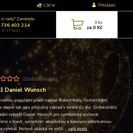
Přihlášení
CZK
 si rady? Zavolejte.
0
ks
 736 403 214
za
0 Kč
, 9-17 hod.)
Ohodnotit produkt
ž Daniel Wunsch
známou populární píseň napsal Robert Kelly. Orchestrální
e stejně tak jako příslušný základ v tónině Es dur. Orchestrální
vání vytvořil Daniel Wunsch pro symfonický orchestr
ený o klavír, syntetizér, akustickou a basovou pětistrunnou
 a cymbál. Notová ukázka ve vyšší ...
celý popis