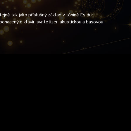
ejně tak jako příslušný základ v tónině Es dur.
bohacený o klavír, syntetizér, akustickou a basovou