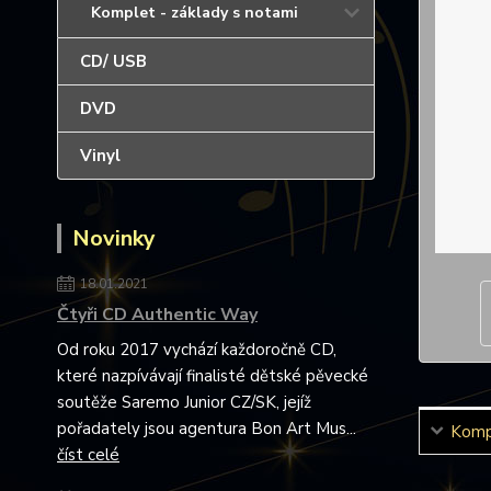
Komplet - základy s notami
CD/ USB
DVD
Vinyl
Novinky
18.01.2021
Čtyři CD Authentic Way
Od roku 2017 vychází každoročně CD,
které nazpívávají finalisté dětské pěvecké
soutěže Saremo Junior CZ/SK, jejíž
pořadately jsou agentura Bon Art Mus...
Kompl
číst celé