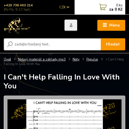
0
ks
+420 736 403 214
CZK
za
0 Kč
(Po-Pá, 9-17 hod.)
Menu
Hledat
Úvod
Notový materiál a základy mp3
Noty
Popular
I Can't Help
Falling In Love With You
I Can't Help Falling In Love With
You