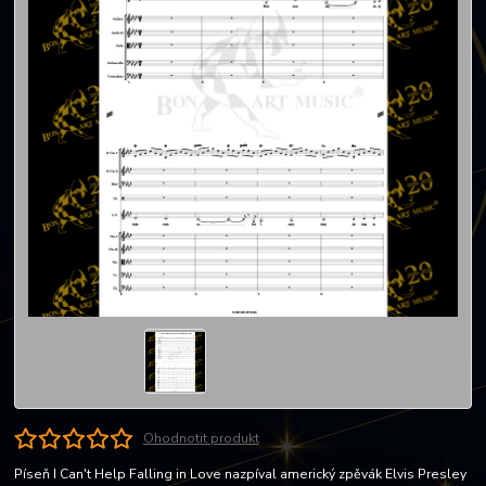
Ohodnotit produkt
Píseň I Can't Help Falling in Love nazpíval americký zpěvák Elvis Presley