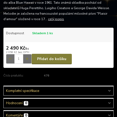
do alba Blue Hawaii v roce 1961. Tato známá skladba pochází od
skladatelů Huga Perettiho, Luigiho Creatore a George Davida Weisse.
Melodie je založena na francouzské populární milostné písni "Plaisir
d'amour" složené v roce 17...
celý popis
Dostupnost
Skladem 1 ks
2 490 Kč
/
ks
2 058 Kč
bez DPH
Přidat do košíku
Číslo produktu:
476
Kompletní specifikace
Hodnocení
0
Komentáře
0