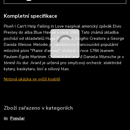
Kompletní specifikace
Píseň I Can't Help Falling in Love nazpíval americký zpěvák Elvis
Presley do alba Blue Hawaii v roce 1961. Tato známá skladba
pochází od skladatelů Huga Perettiho, Luigiho Creatore a George
Davida Weisse. Melodie je založena na francouzské populární
milostné písni "Plaisir d'amour" složené v roce 1784 Jeanem
Paulem-Égide Martinim. Orchestrální aranž Daniela Wunsche je v
tónině As dur. Aranž je určená pro smyčcový orchestr, elektrické
kytary, baskytaru, bicí a sólový hlas.
Notová ukázka ve vyšší kvalitě
Zboží zařazeno v kategoriích
Popular