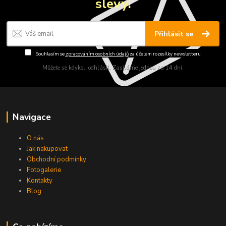
slevy!
Přihlásit se
Souhlasím se
zpracováním osobních údajů
za účelem rozesílky newsletteru.
Můžete se kdykoli odhlásit. Zasíláme jednou za 14 dní.
Navigace
O nás
Jak nakupovat
Obchodní podmínky
Fotogalerie
Kontakty
Blog