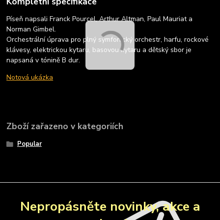
Kompletní specifikace
Píseň napsali Franck Pourcel, Arthur Altman, Paul Mauriat a
Norman Gimbel.
Orchestrální úprava pro plný symfonický orchestr, harfu, rockové
klávesy, elektrickou kytaru, basovou kytaru a dětský sbor je
napsaná v tónině B dur.
Notová ukázka
Zboží zařazeno v kategoriích
Popular
Nepropásněte novinky, akce a