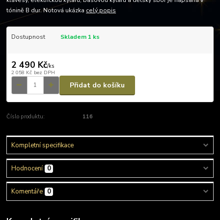
klávesy, elektrickou kytaru, basovou kytaru a dětský sbor je napsaná v
tónině B dur. Notová ukázka
celý popis
Dostupnost
Skladem 1 ks
2 490 Kč
/
ks
2 058 Kč
bez DPH
Přidat do košíku
Číslo produktu:
116
Kompletní specifikace
Hodnocení
0
Komentáře
0