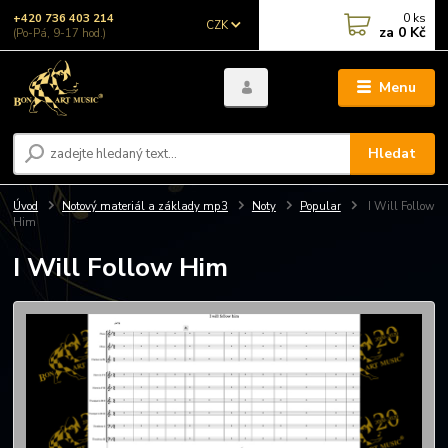
0
ks
+420 736 403 214
CZK
za
0 Kč
(Po-Pá, 9-17 hod.)
Menu
Hledat
Úvod
Notový materiál a základy mp3
Noty
Popular
I Will Follow
Him
I Will Follow Him