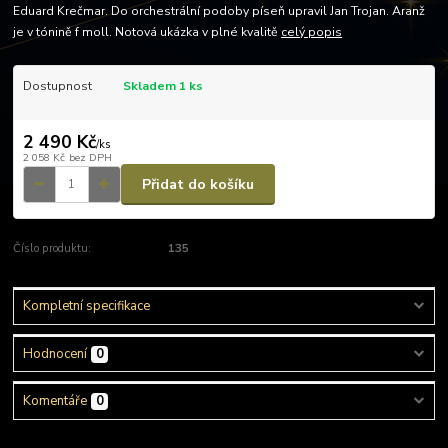
Eduard Krečmar. Do orchestrální podoby píseň upravil Jan Trojan. Aranž
je v tónině f moll. Notová ukázka v plné kvalitě
celý popis
Dostupnost
Skladem 1 ks
2 490 Kč
/
ks
2 058 Kč
bez DPH
Přidat do košíku
Číslo produktu:
135
Kompletní specifikace
Hodnocení
0
Komentáře
0