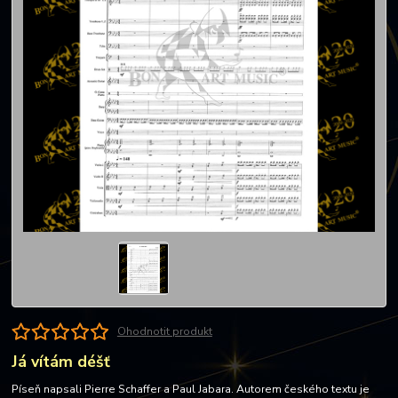
Ohodnotit produkt
Já vítám déšť
Píseň napsali Pierre Schaffer a Paul Jabara. Autorem českého textu je