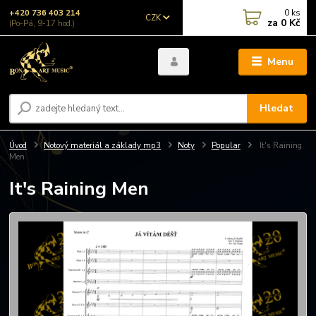
0
ks
+420 736 403 214
CZK
za
0 Kč
(Po-Pá, 9-17 hod.)
Menu
Hledat
Úvod
Notový materiál a základy mp3
Noty
Popular
It's Raining
Men
It's Raining Men