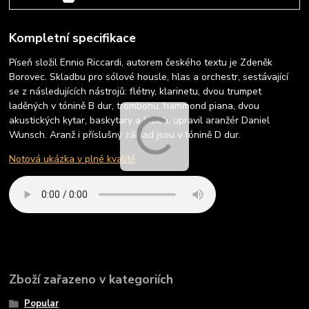
Kompletní specifikace
Píseň složil Ennio Riccardi, autorem českého textu je Zdeněk
Borovec. Skladbu pro sólové housle, hlas a orchestr, sestávající
se z následujících nástrojů: flétny, klarinetu, dvou trumpet
laděných v tónině B dur, trombonu, hammond piana, dvou
akustických kytar, baskytary a bicích, upravil aranžér Daniel
Wunsch. Aranž i příslušný základ jsou v tónině D dur.
Notová ukázka v plné kvalitě
Zboží zařazeno v kategoriích
Popular