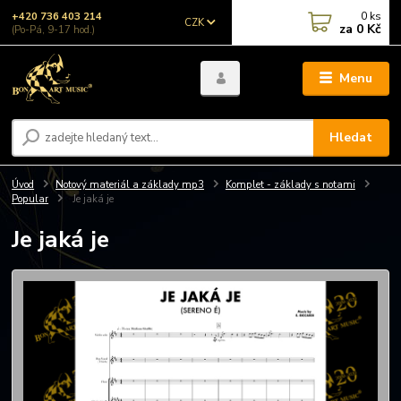
0
ks
+420 736 403 214
CZK
za
0 Kč
(Po-Pá, 9-17 hod.)
Menu
Hledat
Úvod
Notový materiál a základy mp3
Komplet - základy s notami
Popular
Je jaká je
Je jaká je