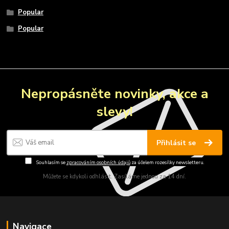
Popular
Popular
Nepropásněte novinky, akce a
slevy!
Přihlásit se
Souhlasím se
zpracováním osobních údajů
za účelem rozesílky newsletteru.
Můžete se kdykoli odhlásit. Zasíláme jednou za 14 dní.
Navigace