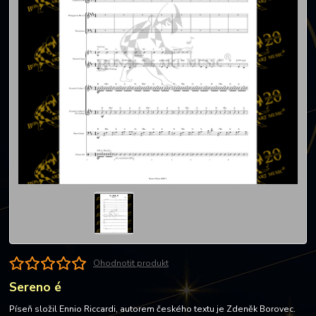
Ohodnotit produkt
Sereno é
Píseň složil Ennio Riccardi, autorem českého textu je Zdeněk Borovec.