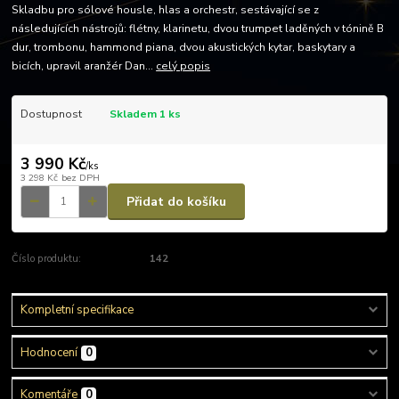
Skladbu pro sólové housle, hlas a orchestr, sestávající se z
následujících nástrojů: flétny, klarinetu, dvou trumpet laděných v tónině B
dur, trombonu, hammond piana, dvou akustických kytar, baskytary a
bicích, upravil aranžér Dan...
celý popis
Dostupnost
Skladem 1 ks
3 990 Kč
/
ks
3 298 Kč
bez DPH
Přidat do košíku
Číslo produktu:
142
Kompletní specifikace
Hodnocení
0
Komentáře
0