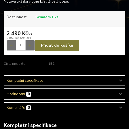
Notová ukázka v plné kvalitě
celý popis
Dostupnost
Skladem 1 ks
2 490 Kč
/
ks
2 058 Kč
bez DPH
Přidat do košíku
Číslo produktu:
152
Kompletní specifikace
Hodnocení
0
Komentáře
0
Kompletní specifikace