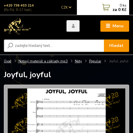
0
ks
+420 736 403 214
CZK
za
0 Kč
(Po-Pá, 9-17 hod.)
Menu
Hledat
Úvod
Notový materiál a základy mp3
Noty
Popular
Joyful, joyful
Joyful, joyful