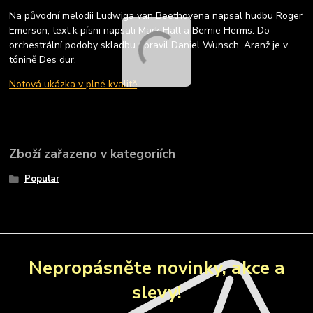
Na původní melodii Ludwiga van Beethovena napsal hudbu Roger
Emerson, text k písni napsali Mark Hall a Bernie Herms. Do
orchestrální podoby skladbu upravil Daniel Wunsch. Aranž je v
tónině Des dur.
Notová ukázka v plné kvalitě
Zboží zařazeno v kategoriích
Popular
Nepropásněte novinky, akce a
slevy!