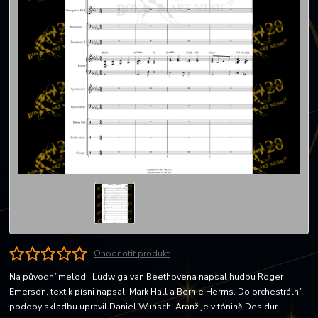
Ohodnotit produkt
Na původní melodii Ludwiga van Beethovena napsal hudbu Roger
Emerson, text k písni napsali Mark Hall a Bernie Herms. Do orchestrální
podoby skladbu upravil Daniel Wunsch. Aranž je v tónině Des dur.