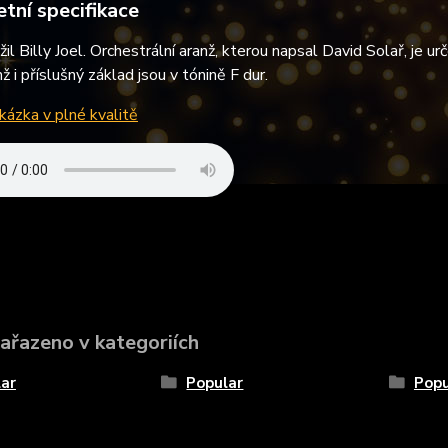
tní specifikace
il Billy Joel. Orchestrální aranž, kterou napsal David Solař, je urč
ž i příslušný základ jsou v tónině F dur.
ázka v plné kvalitě
zařazeno v kategoriích
ar
Popular
Popu