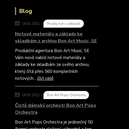
Blog
18.01.2021
Prodej not a základů
Notové materiály a základy ke
skladbám z archivu Bon Art Music, SE
Produkční agentura Bon Art Music, SE
Vám nově nabízí notové materiály a
základy ke skladbám ze svého archivu,
který čítá přes 560 kompletních
notových...
číst celé
18.01.2021
Bon Art Pops Orchestra
Čistě dámský orchestr Bon Art Pops
Orchestra
Bon Art Pops Orchestra je jedinečný 50