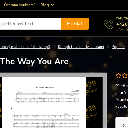
Ochrana soukromí
Blog
Nevíte
Hledat
+420
(Po-Pá
otový materiál a základy mp3
Komplet - základy s notami
Popular
 The Way You Are
Píseň s
je urče
Aranž 
kvalit
Dos