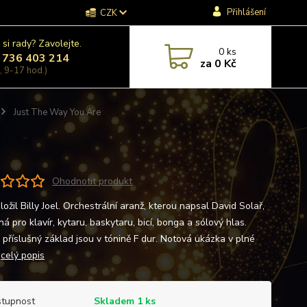
Přihlášení
CZK
 si rady? Zavolejte.
0
ks
 736 403 214
za
0 Kč
, 9-17 hod.)
Just The Way You Are
Ohodnotit produkt
ložil Billy Joel. Orchestrální aranž, kterou napsal David Solař,
ná pro klavír, kytaru, baskytaru, bicí, bonga a sólový hlas.
i příslušný základ jsou v tónině F dur. Notová ukázka v plné
ě
celý popis
tupnost
Skladem 1 ks