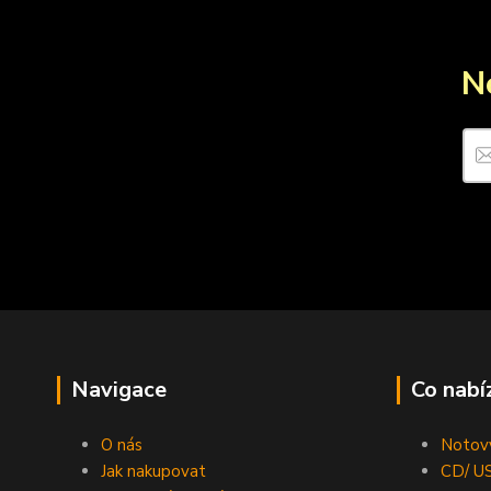
N
Navigace
Co nabí
O nás
Notový
Jak nakupovat
CD/ US