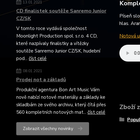
Komple
13.01.2021
CD finalistek soutěže Sanremo Junior
Píseň slož
CZ/SK
hlas. Aran
V tomto roce vydává společnost
Notová uk
Moonlight Production spol. s.r.o. 4 CD,
které nazpívaly finalistky a vítězky
soutěže Sanremo Junior CZ/SK, hudební
pod...
číst celé
08.01.2021
Prodej not a základů
Produkční agentura Bon Art Music Vám
nově nabízí notové materiály a základy ke
skladbám ze svého archivu, který čítá přes
Zboží 
560 kompletních notových mat...
číst celé
Popul
Zobrazit všechny novinky