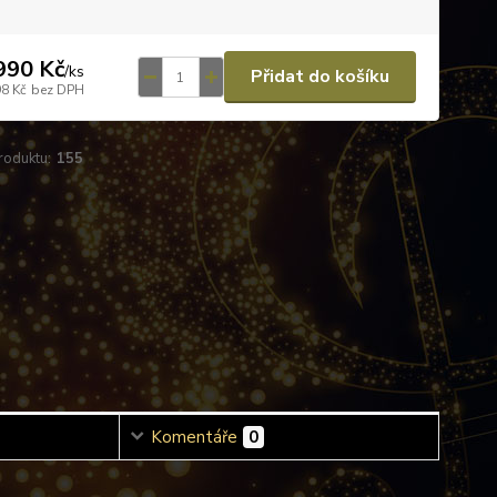
990 Kč
/
ks
Přidat do košíku
98 Kč
bez DPH
roduktu:
155
Komentáře
0