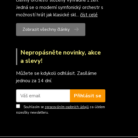
členný orchestr složený výhradně z žen.
Jedná se o moderní symfonický orchestr s
možností hrát jak klasické skl...
číst celé
Zobrazit všechny články
Nepropásněte novinky, akce
a slevy!
Můžete se kdykoli odhlásit. Zasíláme
jednou za 14 dní.
Přihlásit se
Souhlasím se
zpracováním osobních údajů
za účelem
rozesílky newsletteru.