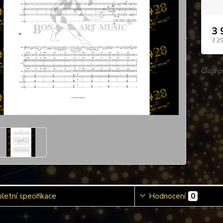
3 
3 2
Číslo p
etní specifikace
Hodnocení
0