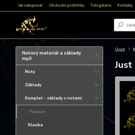
Jak nakupovat
Obchodní podmínky
Fotogalerie
Kontakty
Úvod
N
Notový materiál a základy
mp3
Just
Noty
Základy
Komplet - základy s notami
Popular
Klasika