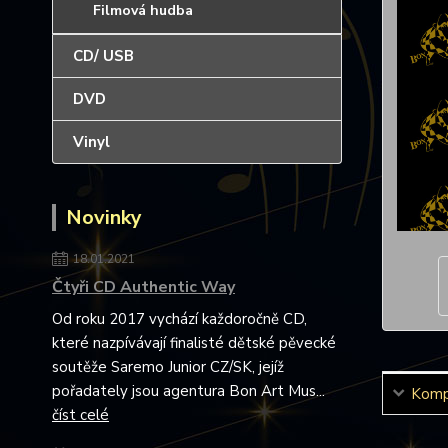
Filmová hudba
CD/ USB
DVD
Vinyl
Novinky
18.01.2021
Čtyři CD Authentic Way
Od roku 2017 vychází každoročně CD,
které nazpívávají finalisté dětské pěvecké
soutěže Saremo Junior CZ/SK, jejíž
pořadately jsou agentura Bon Art Mus...
Kompl
číst celé