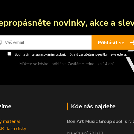
epropásněte novinky, akce a slev
Přihlásit se
Souhlasím se
zpracováním osobních údajů
za účelem rozesílky newsletteru.
Můžete se kdykoli odhlásit. Zasíláme jednou za 14 dní.
zíme
Kde nás najdete
 materiál
Bon Art Music Group spol. s r. 
B flash disky
Na výsluní 201/13