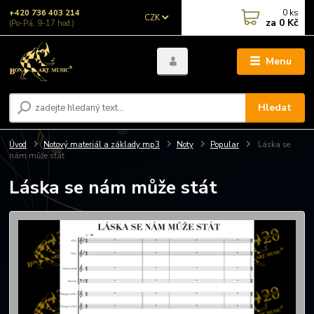
0
ks
+420 736 403 214
CZK
za
0 Kč
(Po-Pá, 9-17 hod.)
Menu
Hledat
Úvod
Notový materiál a základy mp3
Noty
Popular
Láska se
nám může stát
Láska se nám může stát