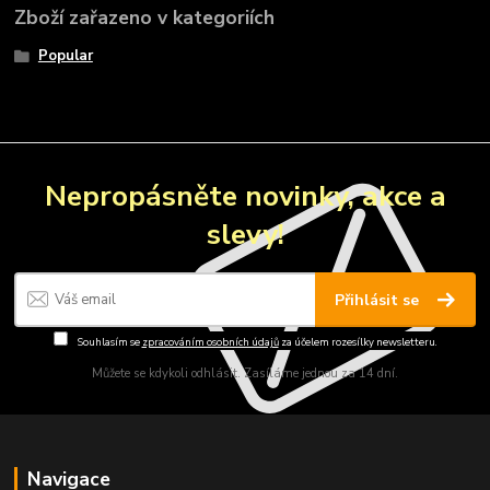
Zboží zařazeno v kategoriích
Popular
Nepropásněte novinky, akce a
slevy!
Přihlásit se
Souhlasím se
zpracováním osobních údajů
za účelem rozesílky newsletteru.
Můžete se kdykoli odhlásit. Zasíláme jednou za 14 dní.
Navigace