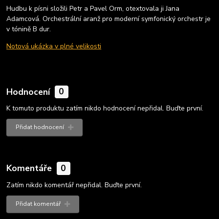
Hudbu k písni složili Petr a Pavel Orm, otextovala ji Jana
Adamcová. Orchestrální aranž pro moderní symfonický orchestr je
v tónině B dur.
Notová ukázka v plné velikosti
Hodnocení
0
K tomuto produktu zatím nikdo hodnocení nepřidal. Buďte první.
Přidat hodnocení
Komentáře
0
Zatím nikdo komentář nepřidal. Buďte první.
Přidat komentář