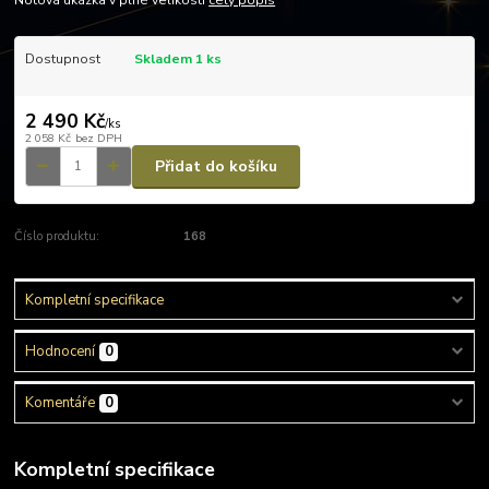
Notová ukázka v plné velikosti
celý popis
Dostupnost
Skladem 1 ks
2 490 Kč
/
ks
2 058 Kč
bez DPH
Přidat do košíku
Číslo produktu:
168
Kompletní specifikace
Hodnocení
0
Komentáře
0
Kompletní specifikace