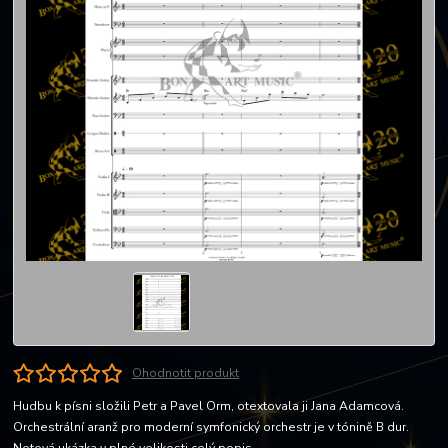
Ohodnotit produkt
Hudbu k písni složili Petr a Pavel Orm, otextovala ji Jana Adamcová.
Orchestrální aranž pro moderní symfonický orchestr je v tónině B dur.