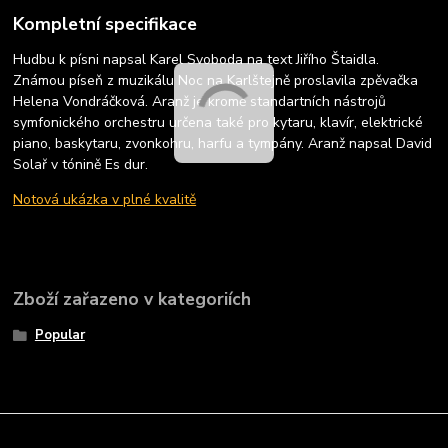
Kompletní specifikace
Hudbu k písni napsal Karel Svoboda na text Jiřího Štaidla.
Známou píseň z muzikálu Noc na Karlštejně proslavila zpěvačka
Helena Vondráčková. Aranž je kromě standartních nástrojů
symfonického orchestru určena také pro kytaru, klavír, elektrické
piano, baskytaru, zvonkohru, harfu a tympány. Aranž napsal David
Solař v tónině Es dur.
Notová ukázka v plné kvalitě
Zboží zařazeno v kategoriích
Popular