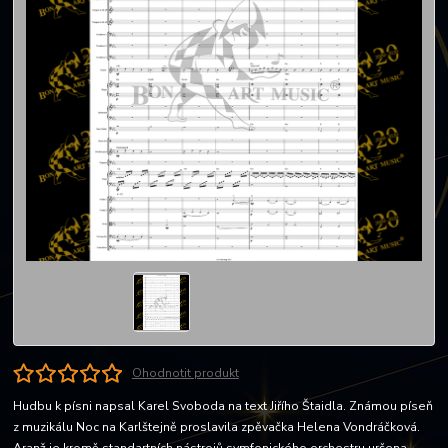
Ohodnotit produkt
Hudbu k písni napsal Karel Svoboda na text Jiřího Štaidla. Známou píseň
z muzikálu Noc na Karlštejně proslavila zpěvačka Helena Vondráčková.