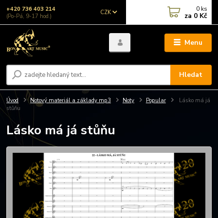
0
ks
+420 736 403 214
CZK
za
0 Kč
(Po-Pá, 9-17 hod.)
Menu
Hledat
Úvod
Notový materiál a základy mp3
Noty
Popular
Lásko má já
stůňu
Lásko má já stůňu