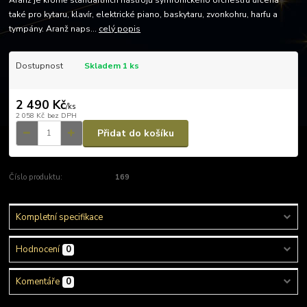
Aranž je kromě standartních nástrojů symfonického orchestru určena
také pro kytaru, klavír, elektrické piano, baskytaru, zvonkohru, harfu a
tympány. Aranž naps...
celý popis
Dostupnost
Skladem 1 ks
2 490 Kč
/
ks
2 058 Kč
bez DPH
Přidat do košíku
Číslo produktu:
169
Kompletní specifikace
Hodnocení
0
Komentáře
0