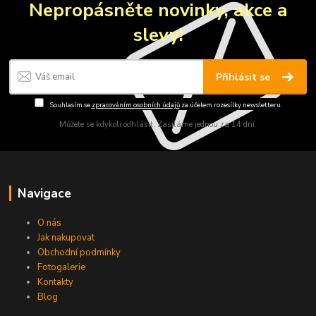
Nepropásněte novinky, akce a
slevy!
Přihlásit se
Souhlasím se
zpracováním osobních údajů
za účelem rozesílky newsletteru.
Můžete se kdykoli odhlásit. Zasíláme jednou za 14 dní.
Navigace
O nás
Jak nakupovat
Obchodní podmínky
Fotogalerie
Kontakty
Blog