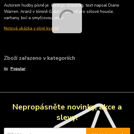
Autorem hudby písně je George Shearing, text napsal Diane
Warren. Aranž v tónině G dur je určená pro sólové housle,
varhany, bicí a smyčcovou sekci.
Notová ukázka v plné kvalitě
Zboží zařazeno v kategoriích
Popular
Nepropásněte novinky, akce a
slevy!