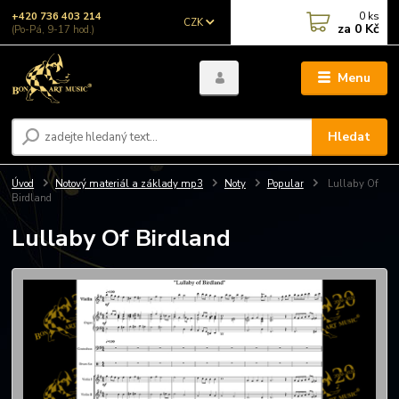
0
ks
+420 736 403 214
CZK
za
0 Kč
(Po-Pá, 9-17 hod.)
Menu
Hledat
Úvod
Notový materiál a základy mp3
Noty
Popular
Lullaby Of
Birdland
Lullaby Of Birdland