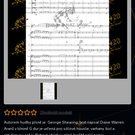
Ohodnotit produkt
Autorem hudby písně je George Shearing, text napsal Diane Warren.
Aranž v tónině G dur je určená pro sólové housle, varhany, bicí a