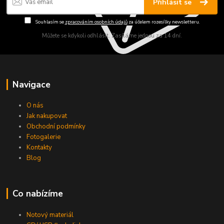
Přihlásit se
Souhlasím se
zpracováním osobních údajů
za účelem rozesílky newsletteru.
Můžete se kdykoli odhlásit. Zasíláme jednou za 14 dní.
Navigace
O nás
Jak nakupovat
Obchodní podmínky
Fotogalerie
Kontakty
Blog
Co nabízíme
Notový materiál