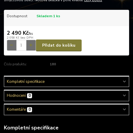
smyčcovou sekci. Notová ukázka v plné kvalitě
celý popis
Dostupnost
Skladem 1 ks
2 490 Kč
/
ks
2 058 Kč
bez DPH
Přidat do košíku
Číslo produktu:
180
Kompletní specifikace
Hodnocení
0
Komentáře
0
Kompletní specifikace