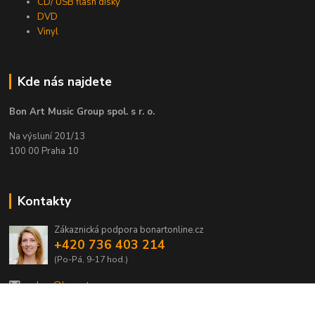
CD/ USB flash disky
DVD
Vinyl
Kde nás najdete
Bon Art Music Group spol. s r. o.
Na výsluní 201/13
100 00 Praha 10
Kontakty
Zákaznická podpora bonartonline.cz
+420 736 403 214
(Po-Pá, 9-17 hod.)
eshop@bonart.cz