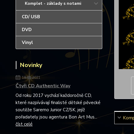
Komplet - základy s notami
CD/ USB
DVD
Vinyl
Novinky
18.01.2021
Čtyři CD Authentic Way
Od roku 2017 vychází každoročně CD,
které nazpívávají finalisté dětské pěvecké
soutěže Saremo Junior CZ/SK, jejíž
pořadately jsou agentura Bon Art Mus...
Kompl
číst celé