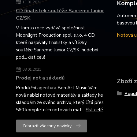
Komple
13.01.2021
CD finalistek soutěže Sanremo Junior
Autorem p
CZ/SK
basovou k
V tomto roce vydává společnost
Notová uk
Moonlight Production spol. s.r.o. 4 CD,
které nazpívaly finalistky a vítězky
soutěže Sanremo Junior CZ/SK, hudební
pod...
číst celé
08.01.2021
Prodej not a základů
Zboží 
Produkční agentura Bon Art Music Vám
Popul
nově nabízí notové materiály a základy ke
skladbám ze svého archivu, který čítá přes
560 kompletních notových mat...
číst celé
Zobrazit všechny novinky