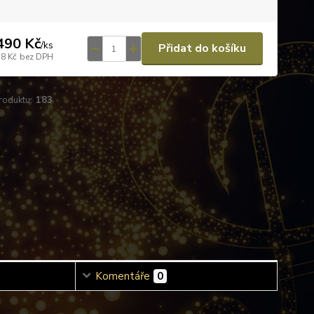
490 Kč
/
ks
Přidat do košíku
58 Kč
bez DPH
roduktu:
183
Komentáře
0