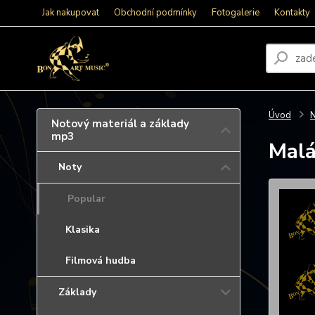
Jak nakupovat
Obchodní podmínky
Fotogalerie
Kontakty
Úvod
N
Notový materiál a základy
mp3
Malá
Noty
Popular
Klasika
Filmová hudba
Základy