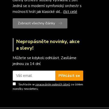
členný orchestr složený výhradně z žen.
Jedná se o moderní symfonický orchestr s
možností hrát jak klasické skl...
číst celé
Zobrazit všechny články
Nepropásněte novinky, akce
a slevy!
Můžete se kdykoli odhlásit. Zasíláme
jednou za 14 dní.
Přihlásit se
Souhlasím se
zpracováním osobních údajů
za účelem
rozesílky newsletteru.