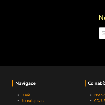
N
Navigace
Co nabí
O nás
Notový
Jak nakupovat
CD/ US