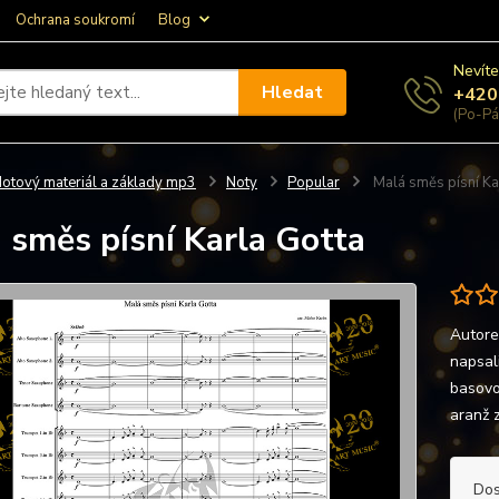
Ochrana soukromí
Blog
Nevíte
Hledat
+420
(Po-Pá
otový materiál a základy mp3
Noty
Popular
Malá směs písní Ka
 směs písní Karla Gotta
Autore
napsali
basovou
aranž 
Dos