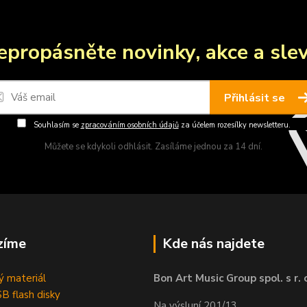
epropásněte novinky, akce a slev
Přihlásit se
Souhlasím se
zpracováním osobních údajů
za účelem rozesílky newsletteru.
Můžete se kdykoli odhlásit. Zasíláme jednou za 14 dní.
zíme
Kde nás najdete
 materiál
Bon Art Music Group spol. s r. 
B flash disky
Na výsluní 201/13