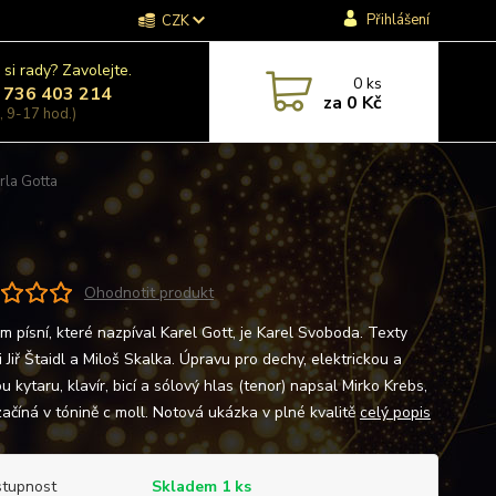
Přihlášení
CZK
 si rady? Zavolejte.
0
ks
 736 403 214
za
0 Kč
, 9-17 hod.)
rla Gotta
Ohodnotit produkt
m písní, které nazpíval Karel Gott, je Karel Svoboda. Texty
 Jiř Štaidl a Miloš Skalka. Úpravu pro dechy, elektrickou a
 kytaru, klavír, bicí a sólový hlas (tenor) napsal Mirko Krebs,
začíná v tónině c moll. Notová ukázka v plné kvalitě
celý popis
tupnost
Skladem 1 ks