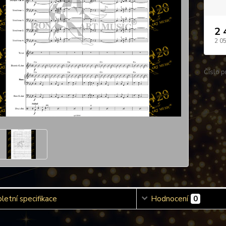
2 
2 0
Číslo p
etní specifikace
Hodnocení
0