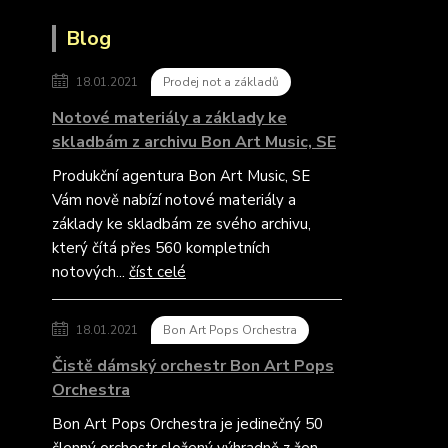
Blog
18.01.2021
Prodej not a základů
Notové materiály a základy ke
skladbám z archivu Bon Art Music, SE
Produkční agentura Bon Art Music, SE
Vám nově nabízí notové materiály a
základy ke skladbám ze svého archivu,
který čítá přes 560 kompletních
notových...
číst celé
18.01.2021
Bon Art Pops Orchestra
Čistě dámský orchestr Bon Art Pops
Orchestra
Bon Art Pops Orchestra je jedinečný 50