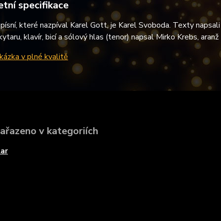
tní specifikace
ísní, které nazpíval Karel Gott, je Karel Svoboda. Texty napsali 
ytaru, klavír, bicí a sólový hlas (tenor) napsal Mirko Krebs, aranž 
ázka v plné kvalitě
zařazeno v kategoriích
ar