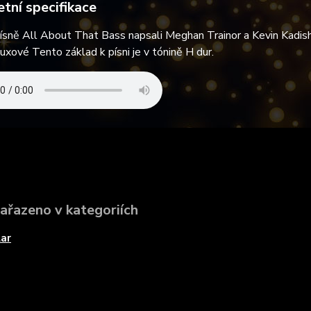
tní specifikace
písně All About That Bass napsali Meghan Trainor a Kevin Kadis
Fuxové Tento základ k písni je v tónině H dur.
zařazeno v kategoriích
ar