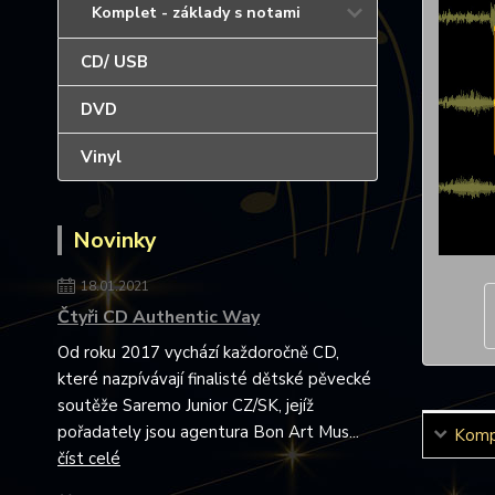
Komplet - základy s notami
CD/ USB
DVD
Vinyl
Novinky
18.01.2021
Čtyři CD Authentic Way
Od roku 2017 vychází každoročně CD,
které nazpívávají finalisté dětské pěvecké
soutěže Saremo Junior CZ/SK, jejíž
pořadately jsou agentura Bon Art Mus...
Kompl
číst celé