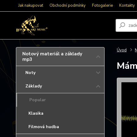
Jak nakupovat
Obchodní podmínky
Fotogalerie
Kontakty
Úvod
N
Notový materiál a základy
mp3
Mám 
Noty
Základy
Popular
Klasika
Filmová hudba