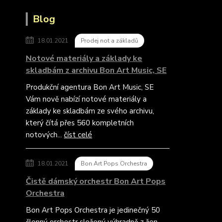
Blog
18.01.2021
Prodej not a základů
Notové materiály a základy ke
skladbám z archivu Bon Art Music, SE
Produkční agentura Bon Art Music, SE
Vám nově nabízí notové materiály a
základy ke skladbám ze svého archivu,
který čítá přes 560 kompletních
notových...
číst celé
18.01.2021
Bon Art Pops Orchestra
Čistě dámský orchestr Bon Art Pops
Orchestra
Bon Art Pops Orchestra je jedinečný 50