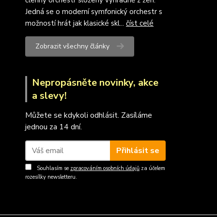
členný orchestr složený výhradně z žen.
Jedná se o moderní symfonický orchestr s
možností hrát jak klasické skl...
číst celé
Zobrazit všechny články
Nepropásněte novinky, akce
a slevy!
Můžete se kdykoli odhlásit. Zasíláme
jednou za 14 dní.
Přihlásit se
Souhlasím se
zpracováním osobních údajů
za účelem
rozesílky newsletteru.