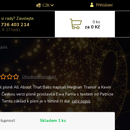
Přihlášení
CZK
 si rady? Zavolejte.
0
ks
 736 403 214
za
0 Kč
, 9-17 hod.)
kříň
Ohodnotit produkt
ál písně All About That Bass napsali Meghan Trainor a Kevin
. Českou verzi písně proslavila Ewa Farna s textem od Patricie
 Tento základ k písni je v tónině H dur.
celý popis
tupnost
Skladem 1 ks