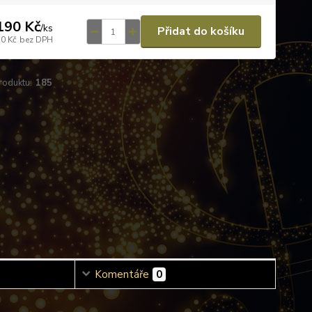
190 Kč
/
ks
Přidat do košíku
10 Kč
bez DPH
roduktu:
185
Komentáře
0