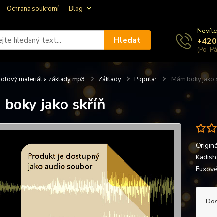
Ochrana soukromí
Blog
Nevíte
Hledat
+420
(Po-Pá
otový materiál a základy mp3
Základy
Popular
Mám boky jako s
boky jako skříň
Origin
Kadish
Fuxové
Dos