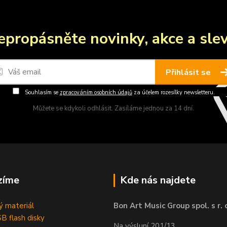
epropásněte novinky, akce a slev
Přihlásit se
Souhlasím se
zpracováním osobních údajů
za účelem rozesílky newsletteru.
Můžete se kdykoli odhlásit. Zasíláme jednou za 14 dní.
zíme
Kde nás najdete
 materiál
Bon Art Music Group spol. s r. 
B flash disky
Na výsluní 201/13