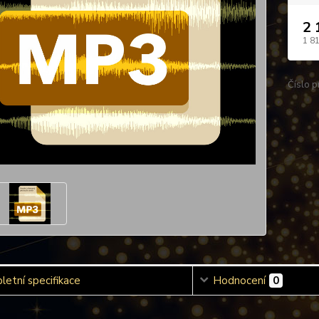
2 
1 8
Číslo p
etní specifikace
Hodnocení
0