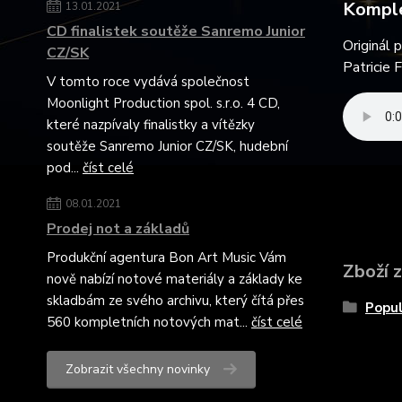
Komple
13.01.2021
CD finalistek soutěže Sanremo Junior
Originál 
CZ/SK
Patricie 
V tomto roce vydává společnost
Moonlight Production spol. s.r.o. 4 CD,
které nazpívaly finalistky a vítězky
soutěže Sanremo Junior CZ/SK, hudební
pod...
číst celé
08.01.2021
Prodej not a základů
Produkční agentura Bon Art Music Vám
Zboží 
nově nabízí notové materiály a základy ke
skladbám ze svého archivu, který čítá přes
Popul
560 kompletních notových mat...
číst celé
Zobrazit všechny novinky