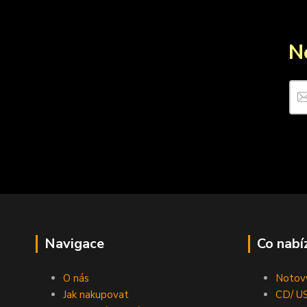
N
Navigace
Co nabí
O nás
Notový
Jak nakupovat
CD/ US