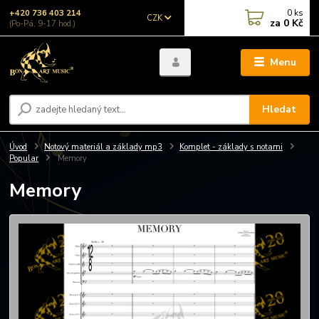
0
ks
+420 736 403 214
CZK
za
0 Kč
(Po-Pá, 9-17 hod.)
Menu
Hledat
Úvod
Notový materiál a základy mp3
Komplet - základy s notami
Popular
Memory
Memory