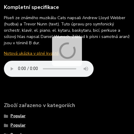
Kompletní specifikace
Píseň ze známého muzikálu Cats napsali Andrew Lloyd Webber
(hudba) a Trevor Nunn (text). Tuto úpravu pro symfonický
orchestr, klavír, el. piano, el. kytaru, baskytaru, bicí, perkuse a
sólový hlas napsal Daniel Wunsch. Základ k písni i samotná aranž
jsou v tónině B dur.
Notová ukázka v plné kvalitě
Zboží zařazeno v kategoriích
Popular
Popular