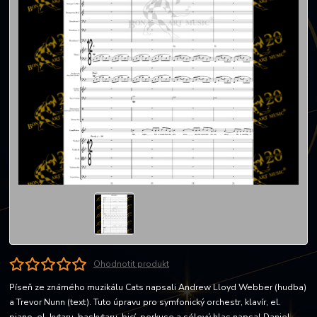
Ohodnotit produkt
Píseň ze známého muzikálu Cats napsali Andrew Lloyd Webber (hudba)
a Trevor Nunn (text). Tuto úpravu pro symfonický orchestr, klavír, el.