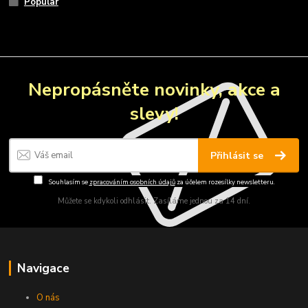
Popular
Nepropásněte novinky, akce a
slevy!
Přihlásit se
Souhlasím se
zpracováním osobních údajů
za účelem rozesílky newsletteru.
Můžete se kdykoli odhlásit. Zasíláme jednou za 14 dní.
Navigace
O nás