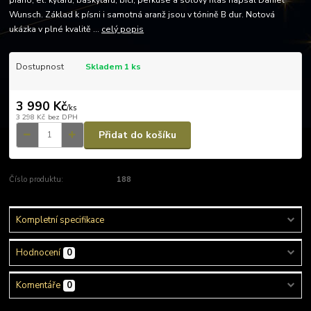
piano, el. kytaru, baskytaru, bicí, perkuse a sólový hlas napsal Daniel
Wunsch. Základ k písni i samotná aranž jsou v tónině B dur. Notová
ukázka v plné kvalitě ...
celý popis
Dostupnost
Skladem 1 ks
3 990 Kč
/
ks
3 298 Kč
bez DPH
Přidat do košíku
Číslo produktu:
188
Kompletní specifikace
Hodnocení
0
Komentáře
0