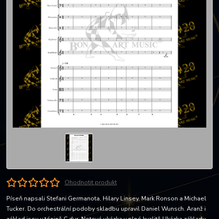
Ohodnotit produkt
Píseň napsali Stefani Germanota, Hilary Linsey, Mark Ronson a Michael
Tucker. Do orchestrální podoby skladbu upravil Daniel Wunsch. Aranž i