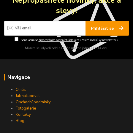
slevy!
Přihlásit se
Souhlasím se
zpracováním osobních údajů
za účelem rozesílky newsletteru.
Můžete se kdykoli odhlásit. Zasíláme jednou za 14 dní.
Navigace
O nás
Jak nakupovat
Obchodní podmínky
Fotogalerie
Kontakty
Blog