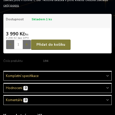
základ jsou v tónině C dur. Notová ukázka v plné kvalitě Ukázka základu
celý popis
Dostupnost
Skladem 1 ks
3 990 Kč
/
ks
3 298 Kč
bez DPH
Přidat do košíku
Číslo produktu:
194
Kompletní specifikace
Hodnocení
0
Komentáře
0