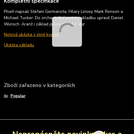
Kompletní specifikace
Píseň napsali Stefani Germanota, Hilary Linsey, Mark Ronson a
Michael Tucker. Do orchestrální podoby skladbu upravil Daniel
Wunsch. Aranž i základ jsou v tónině C dur.
Notová ukázka v plné kvalitě
Ukázka základu
Zboží zařazeno v kategoriích
Popular
Nepropásněte novinky, akce a