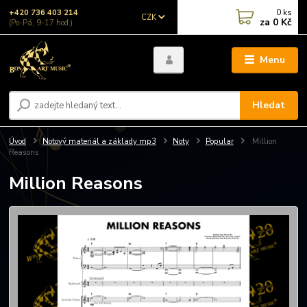
0
ks
+420 736 403 214
CZK
za
0 Kč
(Po-Pá, 9-17 hod.)
Menu
Hledat
Úvod
Notový materiál a základy mp3
Noty
Popular
Million
Reasons
Million Reasons