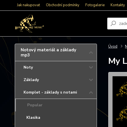
Jak nakupovat
Obchodní podmínky
Fotogalerie
Kontakty
Úvod
N
Notový materiál a základy
mp3
My 
Noty
Základy
Komplet - základy s notami
Popular
Klasika