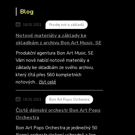
Blog
18.01.2021
Prodej not a základů
Notové materiály a základy ke
skladbám z archivu Bon Art Music, SE
Produkční agentura Bon Art Music, SE
Vám nově nabízí notové materiály a
základy ke skladbám ze svého archivu,
který čítá přes 560 kompletních
notových...
číst celé
18.01.2021
Bon Art Pops Orchestra
Čistě dámský orchestr Bon Art Pops
Orchestra
Bon Art Pops Orchestra je jedinečný 50