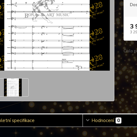
Dos
3 
3 2
Číslo p
etní specifikace
Hodnocení
0