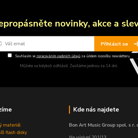
epropásněte novinky, akce a slev
Přihlásit se
Souhlasím se
zpracováním osobních údajů
za účelem rozesílky newsletteru.
Můžete se kdykoli odhlásit. Zasíláme jednou za 14 dní.
zíme
Kde nás najdete
 materiál
Bon Art Music Group spol. s r. 
B flash disky
Na výsluní 201/13