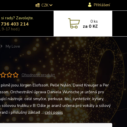
Přihlášení
CZK
 si rady? Zavolejte.
0
ks
 736 403 214
za
0 Kč
, 9-17 hod.)
My Love
Ohodnotit produkt
 písně jsou Jörgen Elofsson, Pelle Nylén, David Kreuger a Per
son. Orchestrální úprava Daniela Wunsche je určená pro
jící nástroje: celé smyčce, perkuse, bicí, syntetizér, kytary,
a sólovou trubku v B. Dále je aranž určena pro vokály a sólový
ranž i příslušný základ ...
celý popis