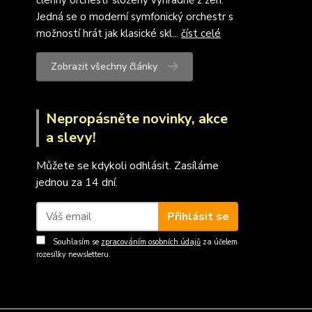
členný orchestr složený výhradně z žen.
Jedná se o moderní symfonický orchestr s
možností hrát jak klasické skl...
číst celé
Zobrazit všechny články
Nepropásněte novinky, akce
a slevy!
Můžete se kdykoli odhlásit. Zasíláme
jednou za 14 dní.
Přihlásit se
Souhlasím se
zpracováním osobních údajů
za účelem
rozesílky newsletteru.