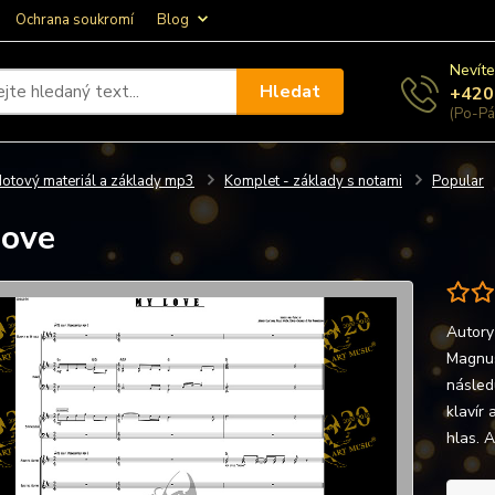
Ochrana soukromí
Blog
Nevíte
Hledat
+420
(Po-Pá
otový materiál a základy mp3
Komplet - základy s notami
Popular
Love
Autory
Magnus
následu
klavír 
hlas. A