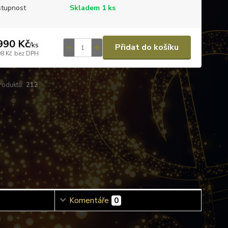
tupnost
Skladem 1 ks
990 Kč
/
ks
Přidat do košíku
98 Kč
bez DPH
roduktu:
212
Komentáře
0