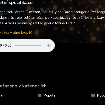
tní specifikace
sně jsou Jörgen Elofsson, Pelle Nylén, David Kreuger a Per Mag
dující nástroje: celé smyčce, perkuse, bicí, syntetizér, kytary, kla
as. Aranž i příslušný základ jsou v tónině D dur.
ázka v plné kvalitě
zařazeno v kategoriích
ar
Popular
Popu