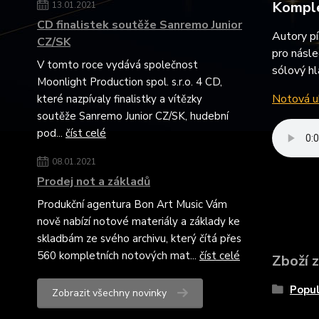
Komple
13.01.2021
CD finalistek soutěže Sanremo Junior
Autory pí
CZ/SK
pro násle
V tomto roce vydává společnost
sólový hl
Moonlight Production spol. s.r.o. 4 CD,
Notová uk
které nazpívaly finalistky a vítězky
soutěže Sanremo Junior CZ/SK, hudební
pod...
číst celé
08.01.2021
Prodej not a základů
Produkční agentura Bon Art Music Vám
nově nabízí notové materiály a základy ke
skladbám ze svého archivu, který čítá přes
560 kompletních notových mat...
číst celé
Zboží 
Popul
Zobrazit všechny novinky