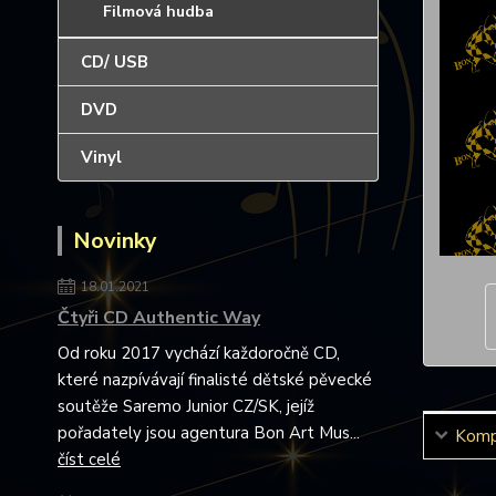
Filmová hudba
CD/ USB
DVD
Vinyl
Novinky
18.01.2021
Čtyři CD Authentic Way
Od roku 2017 vychází každoročně CD,
které nazpívávají finalisté dětské pěvecké
soutěže Saremo Junior CZ/SK, jejíž
pořadately jsou agentura Bon Art Mus...
Kompl
číst celé