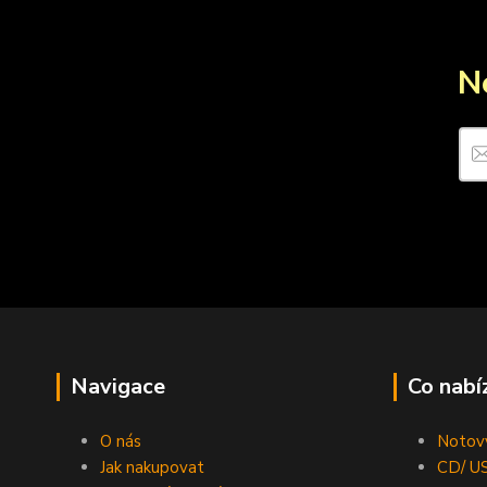
N
Navigace
Co nabí
O nás
Notový
Jak nakupovat
CD/ US