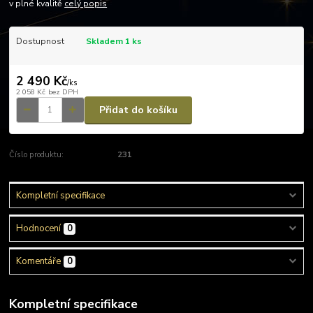
v plné kvalitě
celý popis
Dostupnost
Skladem 1 ks
2 490 Kč
/
ks
2 058 Kč
bez DPH
Přidat do košíku
Číslo produktu:
231
Kompletní specifikace
Hodnocení
0
Komentáře
0
Kompletní specifikace