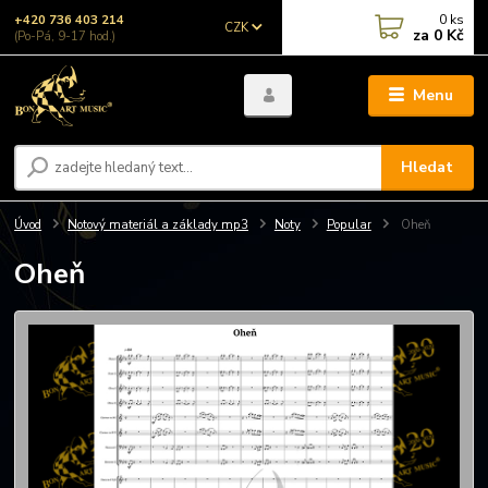
0
ks
+420 736 403 214
CZK
za
0 Kč
(Po-Pá, 9-17 hod.)
Menu
Hledat
Úvod
Notový materiál a základy mp3
Noty
Popular
Oheň
Oheň