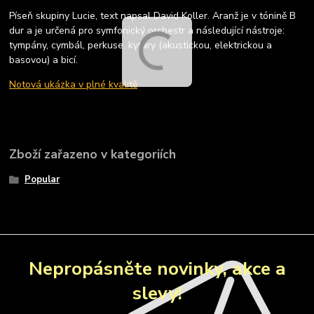
Píseň skupiny Lucie, text napsal David Koller. Aranž je v tónině B
dur a je určená pro symfonický orchestr a následující nástroje:
tympány, cymbál, perkuse, kytary (akustickou, elektrickou a
basovou) a bicí.
Notová ukázka v plné kvalitě
Zboží zařazeno v kategoriích
Popular
Nepropásněte novinky, akce a
slevy!