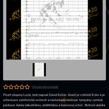
Ohodnotit produkt
Píseň skupiny Lucie, text napsal David Koller. Aranž je v tónině B dur a je
určená pro symfonický orchestr a následující nástroje: tympány, cymbál,
perkuse, kytary (akustickou, elektrickou a basovou) a bicí. Notová ukázka