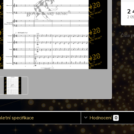
2 
2 0
Číslo p
etní specifikace
Hodnocení
0