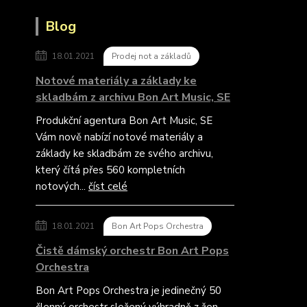
Blog
18.01.2021
Prodej not a základů
Notové materiály a základy ke
skladbám z archivu Bon Art Music, SE
Produkční agentura Bon Art Music, SE
Vám nově nabízí notové materiály a
základy ke skladbám ze svého archivu,
který čítá přes 560 kompletních
notových...
číst celé
18.01.2021
Bon Art Pops Orchestra
Čistě dámský orchestr Bon Art Pops
Orchestra
Bon Art Pops Orchestra je jedinečný 50