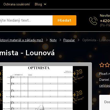
Ochrana soukromí
Blog
Nevíte
Hledat
+420
(Po-Pá
otový materiál a základy mp3
Noty
Popular
Optimista - Louno
mista - Lounová
Píseň 
Daniel
celý p
Dos