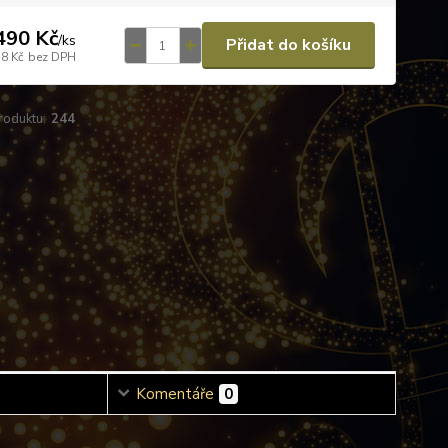
490 Kč
/
ks
Přidat do košíku
58 Kč
bez DPH
roduktu:
244
Komentáře
0