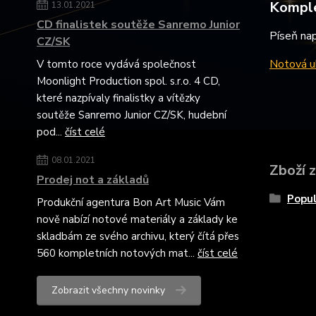
Komple
13.01.2021
CD finalistek soutěže Sanremo Junior
Píseň nap
CZ/SK
Notová uk
V tomto roce vydává společnost
Moonlight Production spol. s.r.o. 4 CD,
které nazpívaly finalistky a vítězky
soutěže Sanremo Junior CZ/SK, hudební
pod...
číst celé
08.01.2021
Zboží 
Prodej not a základů
Popul
Produkční agentura Bon Art Music Vám
nově nabízí notové materiály a základy ke
skladbám ze svého archivu, který čítá přes
560 kompletních notových mat...
číst celé
Zobrazit všechny novinky