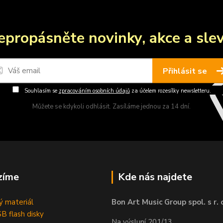
epropásněte novinky, akce a slev
Přihlásit se
Souhlasím se
zpracováním osobních údajů
za účelem rozesílky newsletteru.
Můžete se kdykoli odhlásit. Zasíláme jednou za 14 dní.
zíme
Kde nás najdete
 materiál
Bon Art Music Group spol. s r. 
B flash disky
Na výsluní 201/13