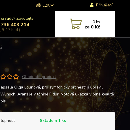
Přihlášení
CZK
 si rady? Zavolejte.
0
ks
 736 403 214
za
0 Kč
, 9-17 hod.)
vá
Ohodnotit produkt
napsala Olga Lounová, pro symfonický orchestr ji upravil
 Wunsch. Aranž je v tónině F dur. Notová ukázka v plné kvalitě
opis
tupnost
Skladem 1 ks