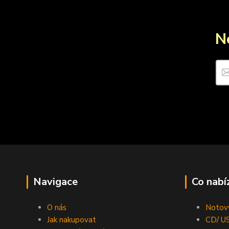
N
Navigace
Co nabí
O nás
Notový
Jak nakupovat
CD/ US