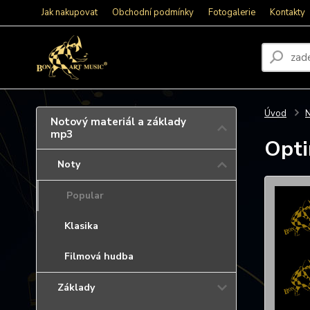
Jak nakupovat
Obchodní podmínky
Fotogalerie
Kontakty
Úvod
N
Notový materiál a základy
mp3
Opti
Noty
Popular
Klasika
Filmová hudba
Základy