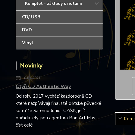
Komplet - základy s notami
CD/ USB
DVD
Vinyl
Novinky
18.01.2021
Čtyři CD Authentic Way
Od roku 2017 vychází každoročně CD,
které nazpívávají finalisté dětské pěvecké
soutěže Saremo Junior CZ/SK, jejíž
pořadately jsou agentura Bon Art Mus...
Kompl
číst celé