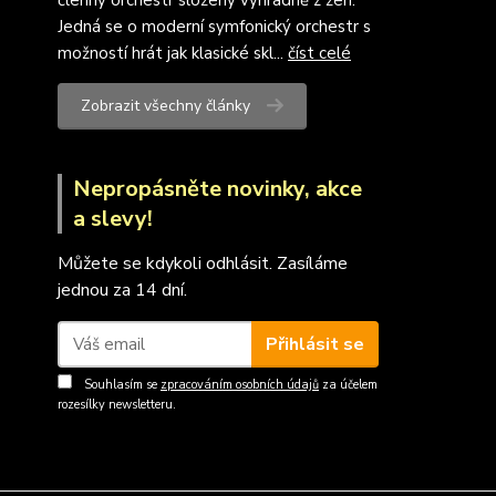
členný orchestr složený výhradně z žen.
Jedná se o moderní symfonický orchestr s
možností hrát jak klasické skl...
číst celé
Zobrazit všechny články
Nepropásněte novinky, akce
a slevy!
Můžete se kdykoli odhlásit. Zasíláme
jednou za 14 dní.
Přihlásit se
Souhlasím se
zpracováním osobních údajů
za účelem
rozesílky newsletteru.