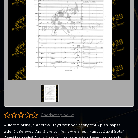
Ohodnotit produkt
Autorem písně je Andrew Lloyd Webber, český text k písni napsal
Zdeněk Borovec. Aranž pro symfonický orchestr napsal David Solař.