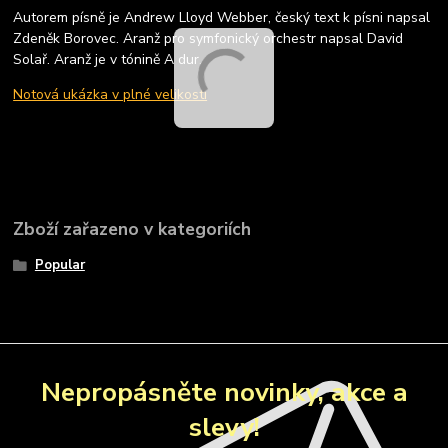
Autorem písně je Andrew Lloyd Webber, český text k písni napsal
Zdeněk Borovec. Aranž pro symfonický orchestr napsal David
Solař. Aranž je v tónině A dur.
Notová ukázka v plné velikosti
Zboží zařazeno v kategoriích
Popular
Nepropásněte novinky, akce a
slevy!