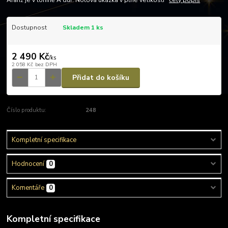
Aranž je v tónině A dur. Notová ukázka v plné velikosti
celý popis
Dostupnost
Skladem 1 ks
2 490 Kč
/
ks
2 058 Kč
bez DPH
Přidat do košíku
Číslo produktu:
248
Kompletní specifikace
Hodnocení
0
Komentáře
0
Kompletní specifikace