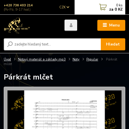
0
ks
+420 736 403 214
CZK
za
0 Kč
(Po-Pá, 9-17 hod.)
Menu
Hledat
Úvod
Notový materiál a základy mp3
Noty
Popular
Párkrát
mlčet
Párkrát mlčet