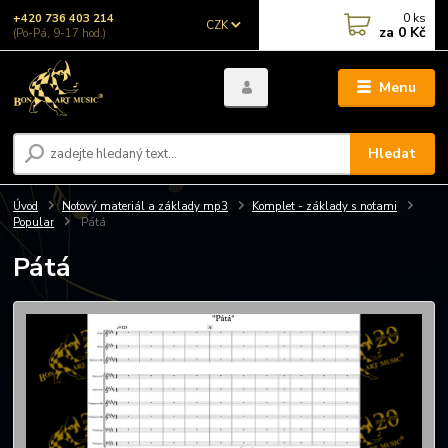
0
ks
+420 736 403 214
CZK
za
0 Kč
(Po-Pá, 9-17 hod.)
Menu
Hledat
Úvod
Notový materiál a základy mp3
Komplet - základy s notami
Popular
Pátá
Pátá