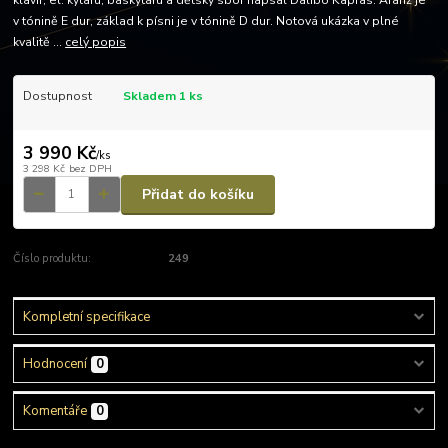
klavír, el. kytaru, baskytaru a dětský sbor napsal Dalibo Kapras. Aranž je
v tónině E dur, základ k písni je v tónině D dur. Notová ukázka v plné
kvalitě ...
celý popis
Dostupnost
Skladem 1 ks
3 990 Kč
/
ks
3 298 Kč
bez DPH
Přidat do košíku
Číslo produktu:
249
Kompletní specifikace
Hodnocení
0
Komentáře
0