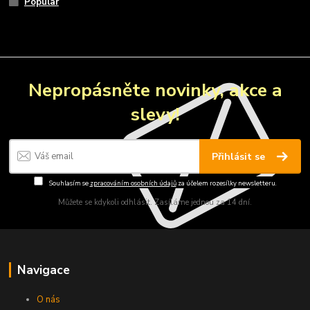
Popular
Nepropásněte novinky, akce a
slevy!
Přihlásit se
Souhlasím se
zpracováním osobních údajů
za účelem rozesílky newsletteru.
Můžete se kdykoli odhlásit. Zasíláme jednou za 14 dní.
Navigace
O nás