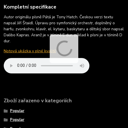
Kompletní specifikace
Autor originálu písně Pátá je Tony Hatch. Českou verzi textu
napsal Jiří Štaidl. Úpravu pro symfonický orchestr, doplněný o
harfu, zvonkohru, klavír, el. kytaru, baskytaru a dětský sbor napsal
Dalibo Kapras. Aranž je v tónině E dur, základ k písni je v tónině D
dur.
Notová ukázka v plné kvalitě
Zboží zařazeno v kategoriích
Popular
Popular