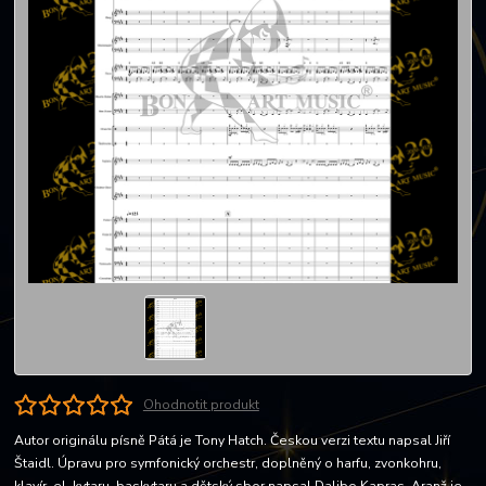
Ohodnotit produkt
Autor originálu písně Pátá je Tony Hatch. Českou verzi textu napsal Jiří
Štaidl. Úpravu pro symfonický orchestr, doplněný o harfu, zvonkohru,