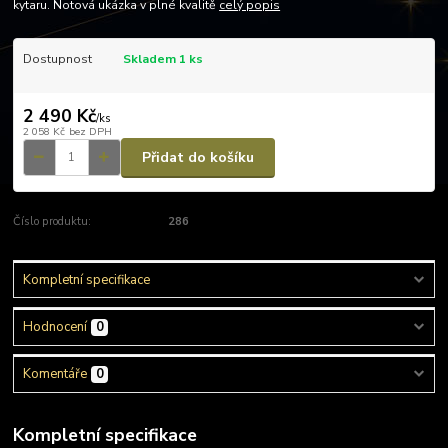
kytaru. Notová ukázka v plné kvalitě
celý popis
Dostupnost
Skladem 1 ks
2 490 Kč
/
ks
2 058 Kč
bez DPH
Přidat do košíku
Číslo produktu:
286
Kompletní specifikace
Hodnocení
0
Komentáře
0
Kompletní specifikace