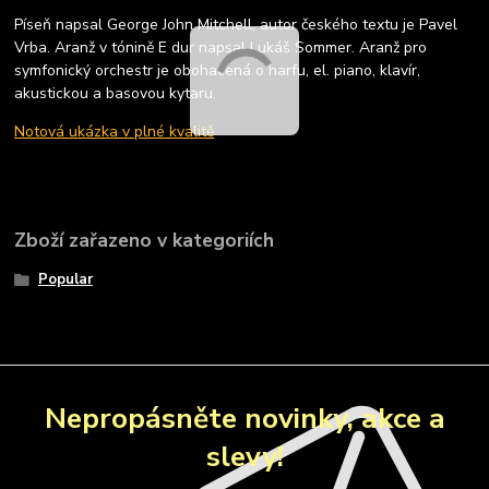
Píseň napsal George John Mitchell, autor českého textu je Pavel
Vrba. Aranž v tónině E dur napsal Lukáš Sommer. Aranž pro
symfonický orchestr je obohacená o harfu, el. piano, klavír,
akustickou a basovou kytaru.
Notová ukázka v plné kvalitě
Zboží zařazeno v kategoriích
Popular
Nepropásněte novinky, akce a
slevy!