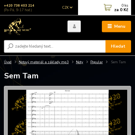
0
ks
+420 736 403 214
CZK
za
0 Kč
(Po-Pá, 9-17 hod.)
Menu
Hledat
Úvod
Notový materiál a základy mp3
Noty
Popular
Sem Tam
Sem Tam