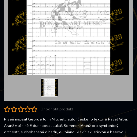
Ohodnotit produkt
Píseň napsal George John Mitchell, autor českého textu je Pavel Vrba.
Aranž v tónině E dur napsal Lukáš Sommer. Aranž pro symfonický
orchestr je obohacená o harfu, el. piano, klavír, akustickou a basovou