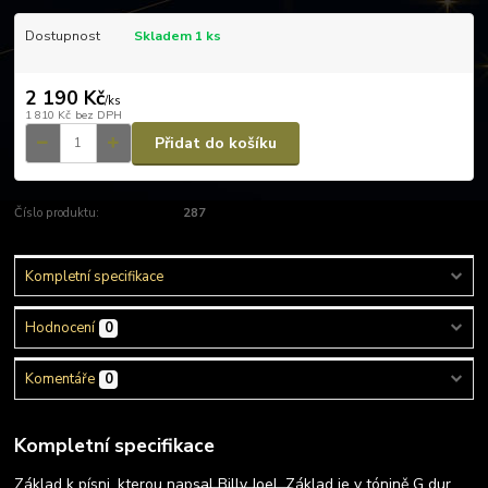
Dostupnost
Skladem 1 ks
2 190 Kč
/
ks
1 810 Kč
bez DPH
Přidat do košíku
Číslo produktu:
287
Kompletní specifikace
Hodnocení
0
Komentáře
0
Kompletní specifikace
Základ k písni, kterou napsal Billy Joel. Základ je v tónině G dur.