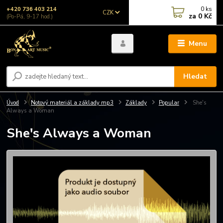
0
ks
+420 736 403 214
CZK
za
0 Kč
(Po-Pá, 9-17 hod.)
Menu
Hledat
Úvod
Notový materiál a základy mp3
Základy
Popular
She's
Always a Woman
She's Always a Woman