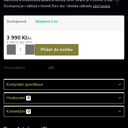
basovou a elektrickou kytaru a dětský sbor. Aranž je v tónině G dur.
Dostupný je i základ v tónině Des dur. Ukázka základu
celý popis
Dostupnost
Skladem 1 ks
3 990 Kč
/
ks
3 298 Kč
bez DPH
Přidat do košíku
Číslo produktu:
290
Kompletní specifikace
Hodnocení
0
Komentáře
0