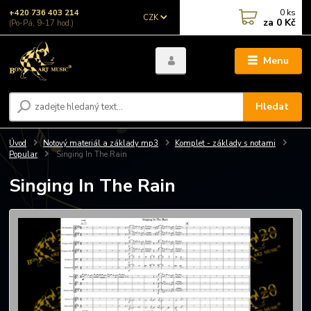
0
ks
+420 736 403 214
CZK
za
0 Kč
(Po-Pá, 9-17 hod.)
Menu
Hledat
Úvod
Notový materiál a základy mp3
Komplet - základy s notami
Popular
Singing In The Rain
Singing In The Rain