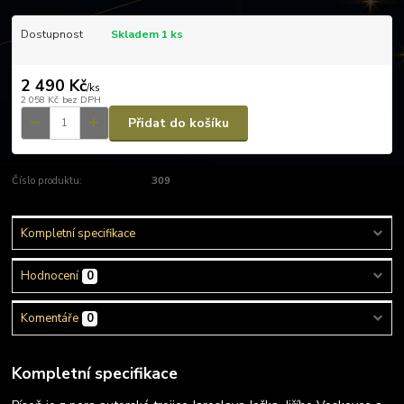
Dostupnost
Skladem 1 ks
2 490 Kč
/
ks
2 058 Kč
bez DPH
Přidat do košíku
Číslo produktu:
309
Kompletní specifikace
Hodnocení
0
Komentáře
0
Kompletní specifikace