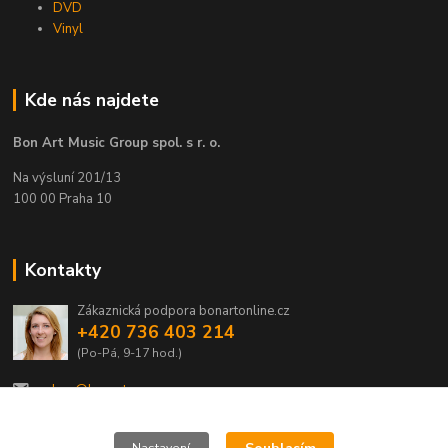
DVD
Vinyl
Kde nás najdete
Bon Art Music Group spol. s r. o.
Na výsluní 201/13
100 00 Praha 10
Kontakty
Zákaznická podpora bonartonline.cz
+420 736 403 214
(Po-Pá, 9-17 hod.)
eshop@bonart.cz