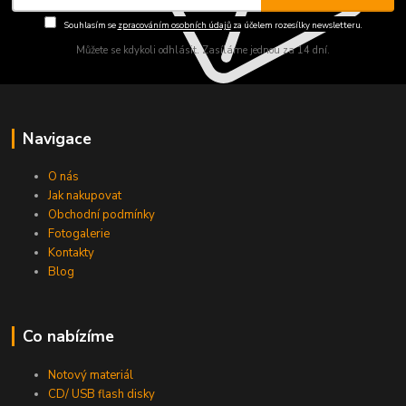
Souhlasím se
zpracováním osobních údajů
za účelem rozesílky newsletteru.
Můžete se kdykoli odhlásit. Zasíláme jednou za 14 dní.
Navigace
O nás
Jak nakupovat
Obchodní podmínky
Fotogalerie
Kontakty
Blog
Co nabízíme
Notový materiál
CD/ USB flash disky