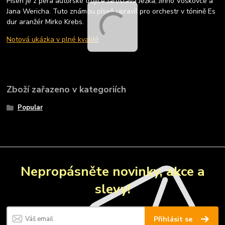
Píseň je z pera autorské trojice Jaroslava Ježka, Jiřího Voskovce a
Jana Wericha. Tuto známou píseň upravil pro orchestr v tónině Es
dur aranžér Mirko Krebs.
Notová ukázka v plné kvalitě
Zboží zařazeno v kategoriích
Popular
Nepropásněte novinky, akce a
slevy!
Přihlásit se