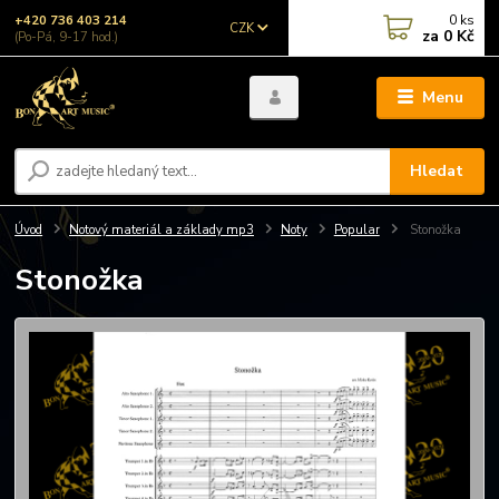
0
ks
+420 736 403 214
CZK
za
0 Kč
(Po-Pá, 9-17 hod.)
Menu
Hledat
Úvod
Notový materiál a základy mp3
Noty
Popular
Stonožka
Stonožka