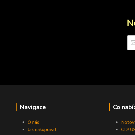
N
Navigace
Co nabí
O nás
Notový
Jak nakupovat
CD/ US