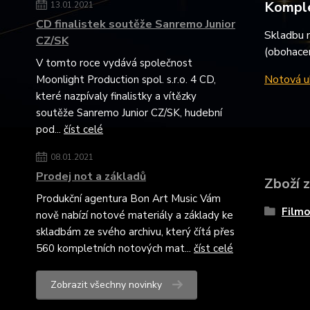
Komple
13.01.2021
CD finalistek soutěže Sanremo Junior
Skladbu n
CZ/SK
(obohacen
V tomto roce vydává společnost
Notová uk
Moonlight Production spol. s.r.o. 4 CD,
které nazpívaly finalistky a vítězky
soutěže Sanremo Junior CZ/SK, hudební
pod...
číst celé
08.01.2021
Prodej not a základů
Zboží 
Produkční agentura Bon Art Music Vám
Film
nově nabízí notové materiály a základy ke
skladbám ze svého archivu, který čítá přes
560 kompletních notových mat...
číst celé
Zobrazit všechny novinky