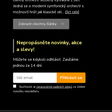
členný orchestr složený výhradně z žen.
Jedná se o moderní symfonický orchestr s
možností hrát jak klasické skl...
číst celé
Zobrazit všechny články
Nepropásněte novinky, akce
a slevy!
Můžete se kdykoli odhlásit. Zasíláme
jednou za 14 dní.
Přihlásit se
Souhlasím se
zpracováním osobních údajů
za účelem
rozesílky newsletteru.