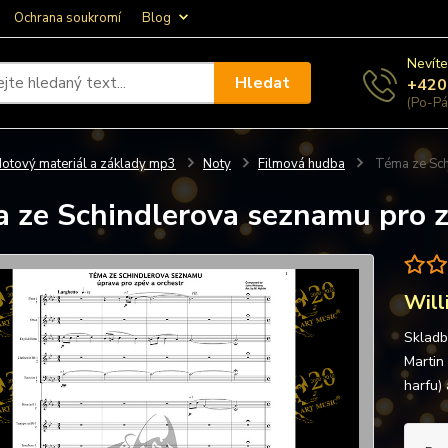
Ochrana soukromí
Blog
Nevíte
Hledat
+420
(Po-Pá
otový materiál a základy mp3
Noty
Filmová hudba
Téma ze Sch
 ze Schindlerova seznamu pro z
Will
Skladb
Martin
harfu)