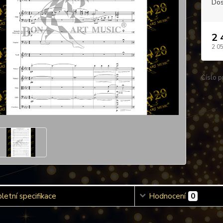
Dos
2 
2 0
Číslo p
etní specifikace
Hodnocení
0