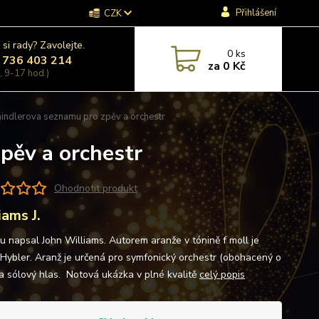
Přihlášení
CZK
 si rady? Zavolejte.
0
ks
 736 403 214
za
0 Kč
, 9-17 hod.)
indlerova seznamu pro zpěv a orchestr
pěv a orchestr
Ohodnotit produkt
iams J.
u napsal John Williams. Autorem aranže v tónině f moll je
 Hybler. Aranž je určená pro symfonický orchestr (obohacený o
 a sólový hlas. Notová ukázka v plné kvalitě
celý popis