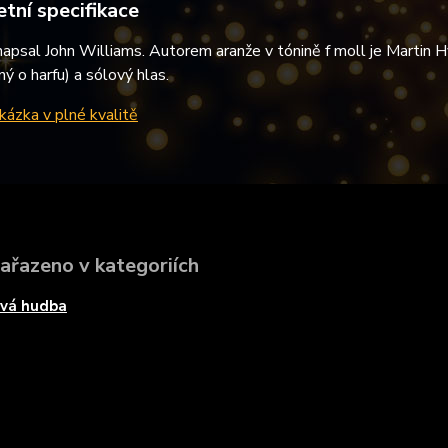
tní specifikace
apsal John Williams. Autorem aranže v tónině f moll je Martin H
ý o harfu) a sólový hlas.
ázka v plné kvalitě
zařazeno v kategoriích
ová hudba