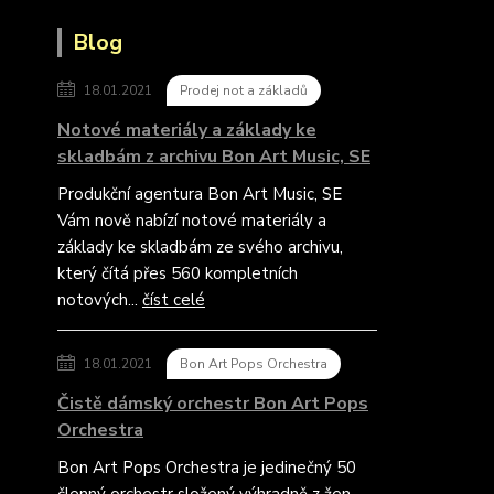
Blog
18.01.2021
Prodej not a základů
Notové materiály a základy ke
skladbám z archivu Bon Art Music, SE
Produkční agentura Bon Art Music, SE
Vám nově nabízí notové materiály a
základy ke skladbám ze svého archivu,
který čítá přes 560 kompletních
notových...
číst celé
18.01.2021
Bon Art Pops Orchestra
Čistě dámský orchestr Bon Art Pops
Orchestra
Bon Art Pops Orchestra je jedinečný 50