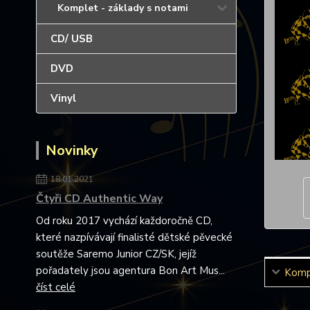
Komplet - základy s notami
CD/ USB
DVD
Vinyl
Novinky
18.01.2021
Čtyři CD Authentic Way
Od roku 2017 vychází každoročně CD,
které nazpívávají finalisté dětské pěvecké
soutěže Saremo Junior CZ/SK, jejíž
pořadately jsou agentura Bon Art Mus...
Kompl
číst celé