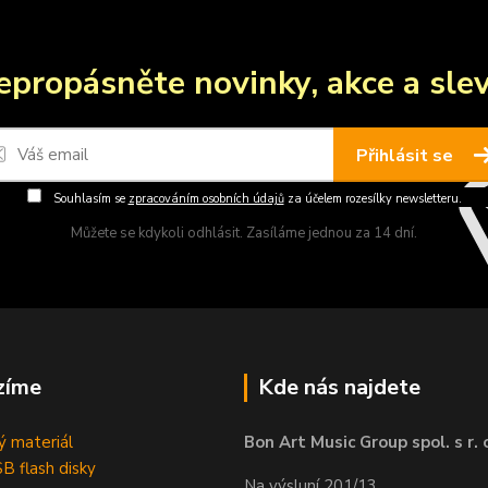
epropásněte novinky, akce a slev
Přihlásit se
Souhlasím se
zpracováním osobních údajů
za účelem rozesílky newsletteru.
Můžete se kdykoli odhlásit. Zasíláme jednou za 14 dní.
zíme
Kde nás najdete
 materiál
Bon Art Music Group spol. s r. 
B flash disky
Na výsluní 201/13