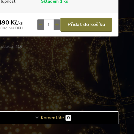
tupnost
Skladem 1 ks
490 Kč
/
ks
Přidat do košíku
58 Kč
bez DPH
roduktu:
416
Komentáře
0