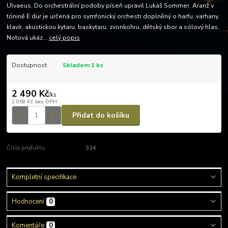
Ulvaeus. Do orchestrální podoby píseň upravil Lukáš Sommer. Aranž v
tónině E dur je určená pro symfonický orchestr doplněný o harfu, varhany,
klavír, akustickou kytaru, baskytaru, zvonkohru, dětský sbor a sólový hlas.
Notová ukáz...
celý popis
Dostupnost
Skladem 1 ks
2 490 Kč
/
ks
2 058 Kč
bez DPH
Přidat do košíku
Číslo produktu:
324
Kompletní specifikace
Hodnocení
0
Komentáře
0