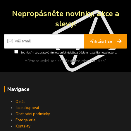
Nepropásněte novinky, akce a
slevy!
Přihlásit se
Souhlasím se
zpracováním osobních údajů
za účelem rozesílky newsletteru.
Můžete se kdykoli odhlásit. Zasíláme jednou za 14 dní.
Navigace
O nás
Jak nakupovat
Obchodní podmínky
Fotogalerie
Kontakty