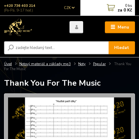
0
ks
+420 736 403 214
CZK
za
0 Kč
(Po-Pá, 9-17 hod.)
Menu
Hledat
Úvod
Notový materiál a základy mp3
Noty
Popular
Thank You
For The Music
Thank You For The Music