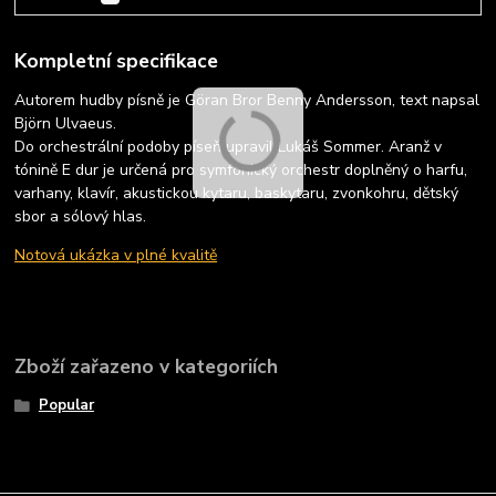
Kompletní specifikace
Autorem hudby písně je Göran Bror Benny Andersson, text napsal
Björn Ulvaeus.
Do orchestrální podoby píseň upravil Lukáš Sommer. Aranž v
tónině E dur je určená pro symfonický orchestr doplněný o harfu,
varhany, klavír, akustickou kytaru, baskytaru, zvonkohru, dětský
sbor a sólový hlas.
Notová ukázka v plné kvalitě
Zboží zařazeno v kategoriích
Popular