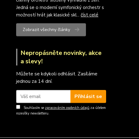
členný orchestr složený výhradně z žen.
Jedná se o moderní symfonický orchestr s
možností hrát jak klasické skl...
číst celé
Zobrazit všechny články
Nepropásněte novinky, akce
a slevy!
Můžete se kdykoli odhlásit. Zasíláme
jednou za 14 dní.
Přihlásit se
Souhlasím se
zpracováním osobních údajů
za účelem
rozesílky newsletteru.