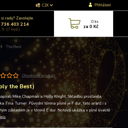
Přihlášení
CZK
 si rady? Zavolejte.
0
ks
 736 403 214
za
0 Kč
, 9-17 hod.)
The Best
Ohodnotit produkt
ply the Best)
napsali Mike Chapman a Holly Knight. Skladbu proslavila
a Tina Turner. Původní tónina písně je F dur, tato aranž i s
šným základem je v tónině E dur. Notová ukázka v plné kvalitě
opis