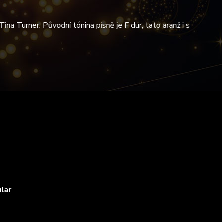
na Turner. Původní tónina písně je F dur, tato aranž i s
lar