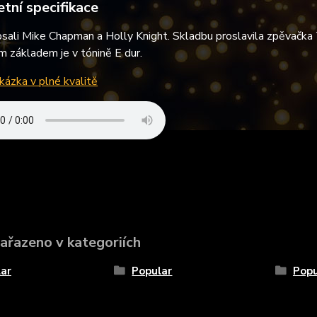
tní specifikace
sali Mike Chapman a Holly Knight. Skladbu proslavila zpěvačka Ti
m základem je v tónině E dur.
ázka v plné kvalitě
zařazeno v kategoriích
ar
Popular
Popu