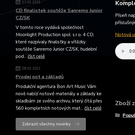
Komple
13.01.2021
CD finalistek soutěže Sanremo Junior
Píseň nap
CZ/SK
příslušný
V tomto roce vydává společnost
Notová uk
Moonlight Production spol. s.r.o. 4 CD,
které nazpívaly finalistky a vítězky
soutěže Sanremo Junior CZ/SK, hudební
pod...
číst celé
08.01.2021
Prodej not a základů
Produkční agentura Bon Art Music Vám
nově nabízí notové materiály a základy ke
skladbám ze svého archivu, který čítá přes
Zboží 
560 kompletních notových mat...
číst celé
Popul
Zobrazit všechny novinky