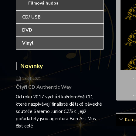
Filmová hudba
CD/ USB
DVD
Vinyl
Novinky
18.01.2021
Čtyři CD Authentic Way
Od roku 2017 vychází každoročně CD,
které nazpívávají finalisté dětské pěvecké
soutěže Saremo Junior CZ/SK, jejíž
pořadately jsou agentura Bon Art Mus...
Kompl
číst celé