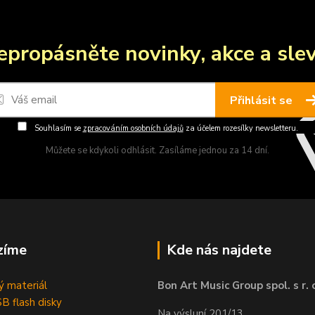
epropásněte novinky, akce a slev
Přihlásit se
Souhlasím se
zpracováním osobních údajů
za účelem rozesílky newsletteru.
Můžete se kdykoli odhlásit. Zasíláme jednou za 14 dní.
zíme
Kde nás najdete
 materiál
Bon Art Music Group spol. s r. 
B flash disky
Na výsluní 201/13