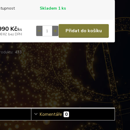
tupnost
Skladem 1 ks
990 Kč
/
ks
Přidat do košíku
98 Kč
bez DPH
roduktu:
433
Komentáře
0