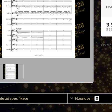
Dos
3 
3 2
Číslo p
etní specifikace
Hodnocení
0