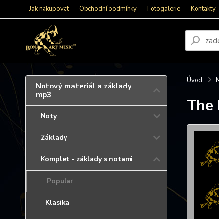
Jak nakupovat
Obchodní podmínky
Fotogalerie
Kontakty
Úvod
N
Notový materiál a základy
mp3
The 
Noty
Základy
Komplet - základy s notami
Popular
Klasika