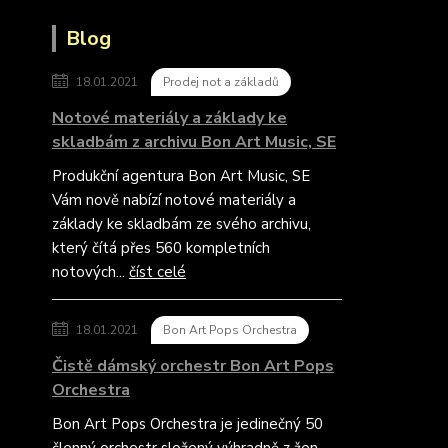
Blog
18.01.2021
Prodej not a základů
Notové materiály a základy ke
skladbám z archivu Bon Art Music, SE
Produkční agentura Bon Art Music, SE
Vám nově nabízí notové materiály a
základy ke skladbám ze svého archivu,
který čítá přes 560 kompletních
notových...
číst celé
18.01.2021
Bon Art Pops Orchestra
Čistě dámský orchestr Bon Art Pops
Orchestra
Bon Art Pops Orchestra je jedinečný 50