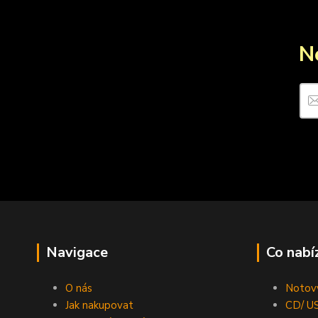
N
Navigace
Co nabí
O nás
Notový
Jak nakupovat
CD/ US