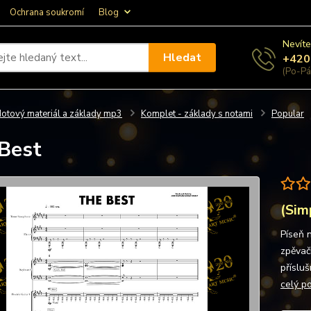
Ochrana soukromí
Blog
Nevíte
Hledat
+420
(Po-Pá
otový materiál a základy mp3
Komplet - základy s notami
Popular
Best
(Sim
Píseň 
zpěvačk
příslu
celý p