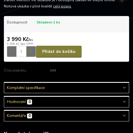
Daniel Wunsch. Ke skladbě je i dostupný základ ve stejné tónině.
Notová ukázka v plné kvalitě
celý popis
Dostupnost
Skladem 1 ks
3 990 Kč
/
ks
3 298 Kč
bez DPH
Přidat do košíku
Číslo produktu:
349
Kompletní specifikace
Hodnocení
0
Komentáře
0