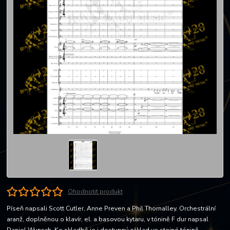
Ohodnotit produkt
Píseň napsali Scott Cutler, Anne Preven a Phil Thornalley. Orchestrální
aranž, doplněnou o klavír, el. a basovou kytaru, v tónině F dur napsal