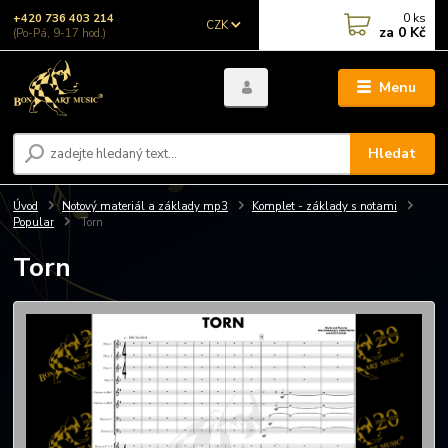
0
ks
+420 736 403 214
CZK
za
0 Kč
(Po-Pá, 9-17 hod.)
Menu
Hledat
Úvod
Notový materiál a základy mp3
Komplet - základy s notami
Popular
Torn
Torn