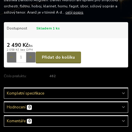
básníka Danteho Alighieri. Daniel Wunsch árii upravil pro smyčcový
orchestr, flétnu, hoboj, klarinet, hornu, fagot, sbor, sólový soprán a
sólový tenor. Aranž je v tónině A d...
celý popis
Dostupnost
Skladem 1 ks
2 490 Kč
/
ks
2 058 Kč
bez DPH
Přidat do košíku
Číslo produktu:
462
Kompletní specifikace
Hodnocení
0
Komentáře
0