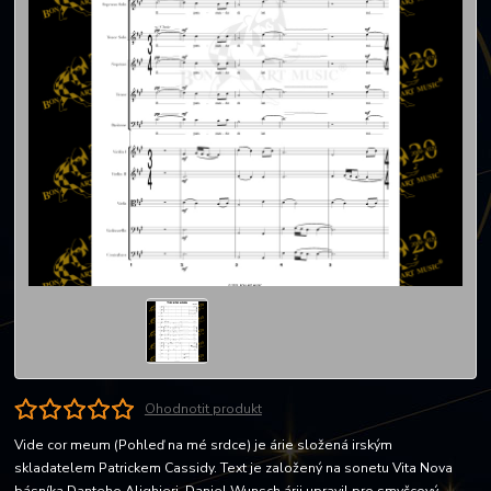
Ohodnotit produkt
Vide cor meum (Pohleď na mé srdce) je árie složená irským
skladatelem Patrickem Cassidy. Text je založený na sonetu Vita Nova