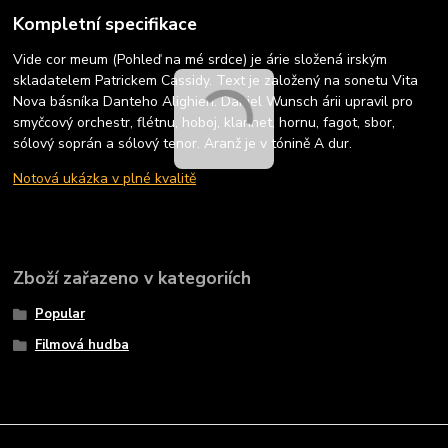
Kompletní specifikace
Vide cor meum (Pohleď na mé srdce) je árie složená irským
skladatelem Patrickem Cassidy. Text je založený na sonetu Vita
Nova básníka Danteho Alighieri. Daniel Wunsch árii upravil pro
smyčcový orchestr, flétnu, hoboj, klarinet, hornu, fagot, sbor,
sólový soprán a sólový tenor. Aranž je v tónině A dur.
Notová ukázka v plné kvalitě
Zboží zařazeno v kategoriích
Popular
Filmová hudba