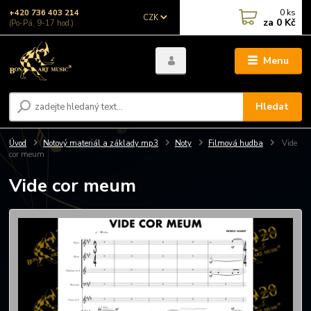
0
ks
+420 736 403 214
CZK
za
0 Kč
(Po-Pá, 9-17 hod.)
Menu
Hledat
Úvod
Notový materiál a základy mp3
Noty
Filmová hudba
Vide
cor meum
Vide cor meum