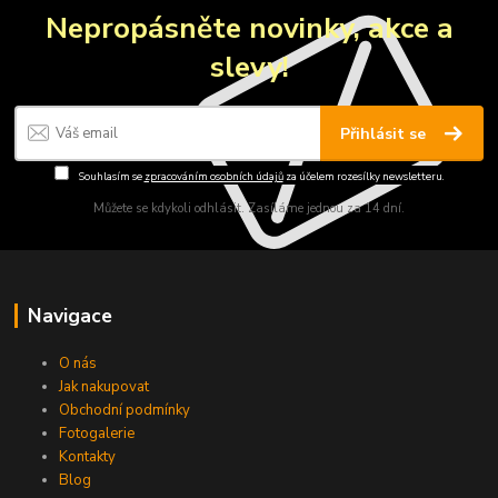
Nepropásněte novinky, akce a
slevy!
Přihlásit se
Souhlasím se
zpracováním osobních údajů
za účelem rozesílky newsletteru.
Můžete se kdykoli odhlásit. Zasíláme jednou za 14 dní.
Navigace
O nás
Jak nakupovat
Obchodní podmínky
Fotogalerie
Kontakty
Blog