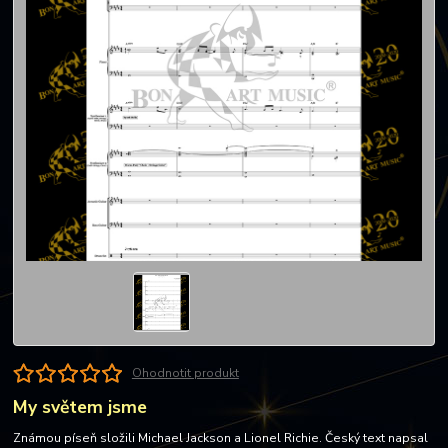
Ohodnotit produkt
My světem jsme
Známou píseň složili Michael Jackson a ‎Lionel Richie. Český text napsal