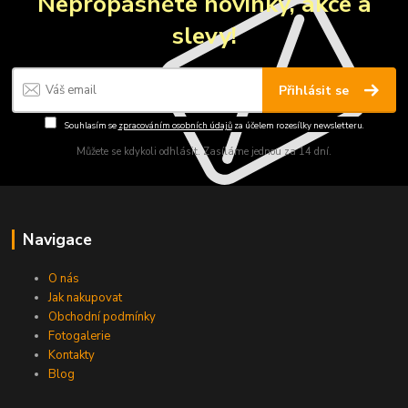
Nepropásněte novinky, akce a
slevy!
Přihlásit se
Souhlasím se
zpracováním osobních údajů
za účelem rozesílky newsletteru.
Můžete se kdykoli odhlásit. Zasíláme jednou za 14 dní.
Navigace
O nás
Jak nakupovat
Obchodní podmínky
Fotogalerie
Kontakty
Blog