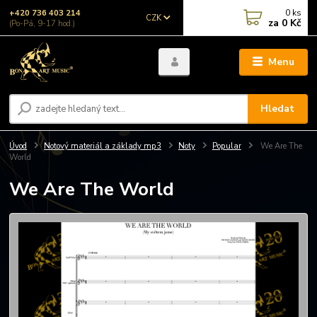
0
ks
+420 736 403 214
CZK
za
0 Kč
(Po-Pá, 9-17 hod.)
Menu
Hledat
Úvod
Notový materiál a základy mp3
Noty
Popular
We Are The
World
We Are The World