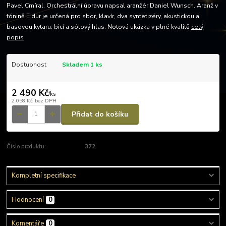
Pavel Cmíral. Orchestrální úpravu napsal aranžér Daniel Wunsch. Aranž v
tónině E dur je určená pro sbor, klavír, dva syntetizéry, akustickou a
basovou kytaru, bicí a sólový hlas. Notová ukázka v plné kvalitě
celý
popis
Dostupnost
Skladem 1 ks
2 490 Kč
/
ks
2 058 Kč
bez DPH
Přidat do košíku
Číslo produktu:
372
Kompletní specifikace
Hodnocení
0
Komentáře
0