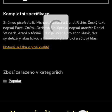
Kompletní specifikace
Známou píseň složili Michael Jackson a ‎Lionel Richie. Český text
napsal Pavel Cmíral. Orchestrální úpravu napsal aranžér Daniel
Wunsch. Aranž v tónině E dur je určená pro sbor, klavír, dva
syntetizéry, akustickou a basovou kytaru, bicí a sólový hlas.
Notová ukázka v plné kvalitě
Zboží zařazeno v kategoriích
Popular