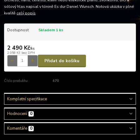
orchestr, harfu, celestu, klavír nebo elektrické piano, zvonkohru, bicí a
sólový hlas napsal v tónině Es dur Daniel Wunsch. Notová ukázka v plné
kvalitě
celý popis
Dostupnost
Skladem 1 ks
2 490 Kč
/
ks
2 058 Kč
bez DPH
Přidat do košíku
Číslo produktu:
470
Kompletní specifikace
Hodnocení
0
Komentáře
0