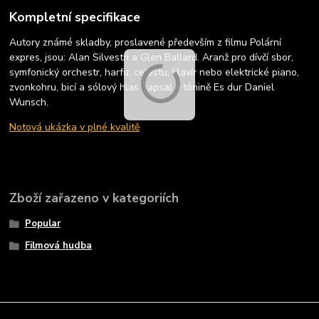
Kompletní specifikace
Autory známé skladby, proslavené především z filmu Polární
expres, jsou: Alan Silvestri a Glen Ballard. Aranž pro dívčí sbor,
symfonický orchestr, harfu, celestu, klavír nebo elektrické piano,
zvonkohru, bicí a sólový hlas napsal v tónině Es dur Daniel
Wunsch.
Notová ukázka v plné kvalitě
Zboží zařazeno v kategoriích
Popular
Filmová hudba