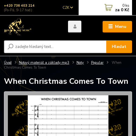
0
ks
+420 736 403 214
CZK
za
0 Kč
(Po-Pá, 9-17 hod.)
Menu
Hledat
Úvod
Notový materiál a základy mp3
Noty
Popular
When
Christmas Comes To Town
When Christmas Comes To Town