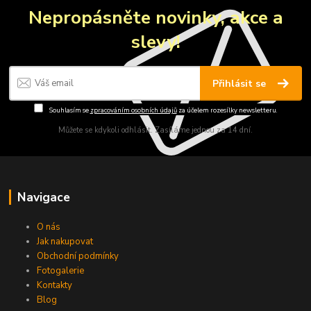
Nepropásněte novinky, akce a
slevy!
Přihlásit se
Souhlasím se
zpracováním osobních údajů
za účelem rozesílky newsletteru.
Můžete se kdykoli odhlásit. Zasíláme jednou za 14 dní.
Navigace
O nás
Jak nakupovat
Obchodní podmínky
Fotogalerie
Kontakty
Blog