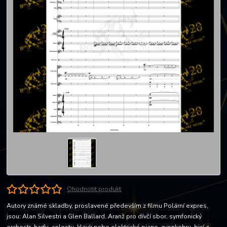
Ohodnotit produkt
Autory známé skladby, proslavené především z filmu Polární expres,
jsou: Alan Silvestri a Glen Ballard. Aranž pro dívčí sbor, symfonický