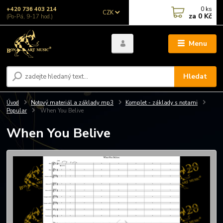
0
ks
+420 736 403 214
CZK
za
0 Kč
(Po-Pá, 9-17 hod.)
Menu
Hledat
Úvod
Notový materiál a základy mp3
Komplet - základy s notami
Popular
When You Belive
When You Belive