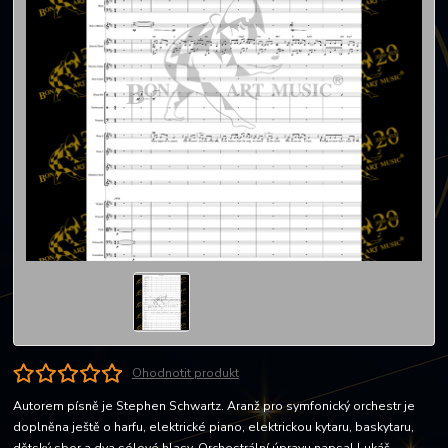
Ohodnotit produkt
Autorem písně je Stephen Schwartz. Aranž pro symfonický orchestr je
doplněna ještě o harfu, elektrické piano, elektrickou kytaru, baskytaru,