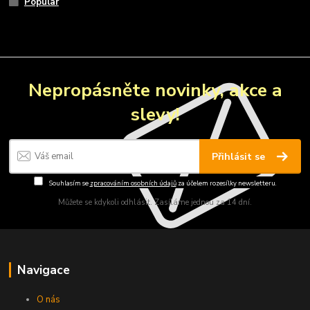
Popular
Nepropásněte novinky, akce a
slevy!
Přihlásit se
Souhlasím se
zpracováním osobních údajů
za účelem rozesílky newsletteru.
Můžete se kdykoli odhlásit. Zasíláme jednou za 14 dní.
Navigace
O nás