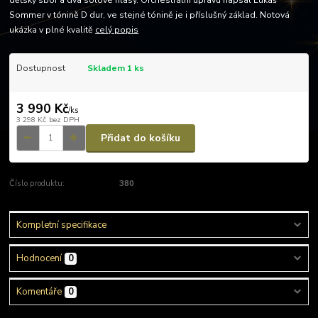
dětský sbor a dva sólové hlasy. Orchestrální úpravu napsal Lukáš
Sommer v tónině D dur, ve stejné tónině je i příslušný základ. Notová
ukázka v plné kvalitě
celý popis
Dostupnost
Skladem 1 ks
3 990 Kč
/
ks
3 298 Kč
bez DPH
Přidat do košíku
Číslo produktu:
380
Kompletní specifikace
Hodnocení
0
Komentáře
0