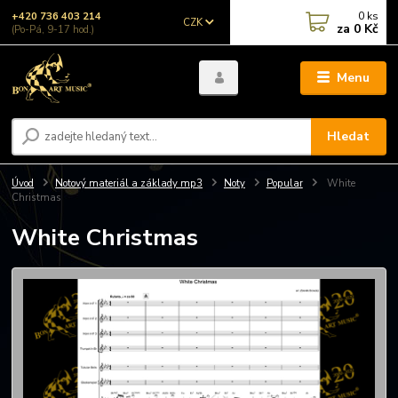
0
ks
+420 736 403 214
CZK
za
0 Kč
(Po-Pá, 9-17 hod.)
Menu
Hledat
Úvod
Notový materiál a základy mp3
Noty
Popular
White
Christmas
White Christmas