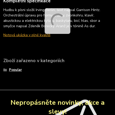
Kompletní specifikace
Hudbu k písni složil Irving Berlin, text napsal Garrison Hintz.
Orchestrální úpravu pro horny, trubky, zvonkohru, klavír,
akustickou a elektrickou kytaru, baskytaru, bicí, hlas, sbor a
smyčce napsal Zdeněk Borecký. Aranž je v tónině As dur.
Notová ukázka v plné kvalitě
Zboží zařazeno v kategoriích
Popular
Nepropásněte novinky, akce a
slevy!