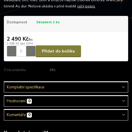
baskytaru, bicí, hlas, sbor a smyčce napsal Zdeněk Borecký. Aranž je v
tónině As dur. Notová ukázka v plné kvalitě
celý popis
Dostupnost
Skladem 1 ks
2 490 Kč
/
ks
2 058 Kč
bez DPH
Přidat do košíku
Číslo produktu:
381
Kompletní specifikace
Hodnocení
0
Komentáře
0