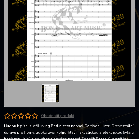
Ohodnotit produkt
Hudbu k písni složil Irving Berlin, text napsal Garrison Hintz. Orchestrální
úpravu pro horny, trubky, zvonkohru, klavír, akustickou a elektrickou kytaru,