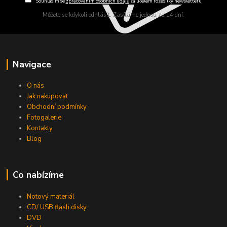
Souhlasím se
zpracováním osobních údajů
za účelem rozesílky newsletteru.
Můžete se kdykoli odhlásit. Zasíláme jednou za 14 dní.
Navigace
O nás
Jak nakupovat
Obchodní podmínky
Fotogalerie
Kontakty
Blog
Co nabízíme
Notový materiál
CD/ USB flash disky
DVD