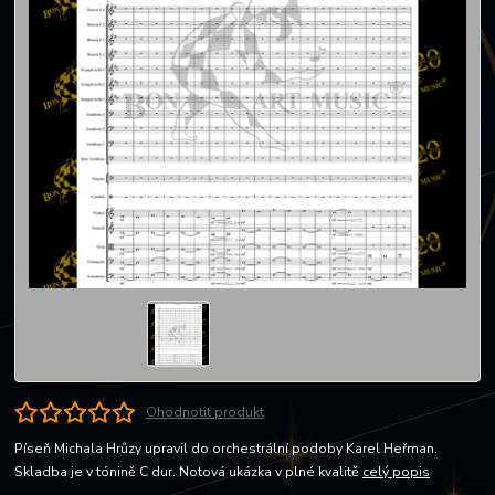
Ohodnotit produkt
Píseň Michala Hrůzy upravil do orchestrální podoby Karel Heřman.
Skladba je v tónině C dur. Notová ukázka v plné kvalitě
celý popis