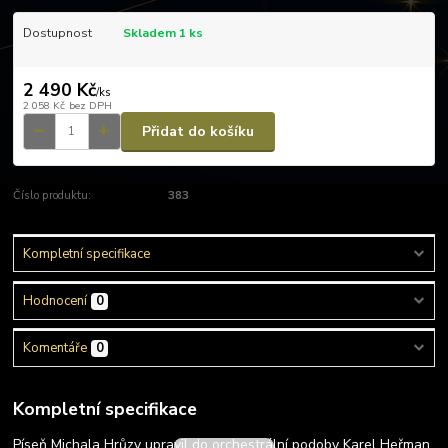
Dostupnost
Skladem 1 ks
2 490 Kč
/
ks
2 058 Kč
bez DPH
Přidat do košíku
Číslo produktu:
383
Kompletní specifikace
Hodnocení
0
Komentáře
0
Kompletní specifikace
Píseň Michala Hrůzy upravil do orchestrální podoby Karel Heřman.