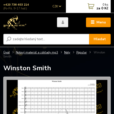
0
ks
+420 736 403 214
CZK
za
0 Kč
(Po-Pá, 9-17 hod.)
Menu
Hledat
Úvod
Notový materiál a základy mp3
Noty
Popular
Winston
Smith
Winston Smith