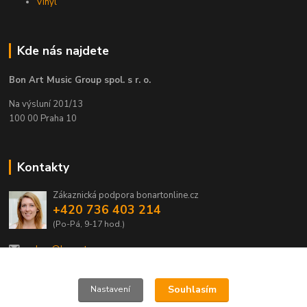
Vinyl
Kde nás najdete
Bon Art Music Group spol. s r. o.
Na výsluní 201/13
100 00 Praha 10
Kontakty
Zákaznická podpora bonartonline.cz
+420 736 403 214
(Po-Pá, 9-17 hod.)
eshop@bonart.cz
Souhlasím
Nastavení